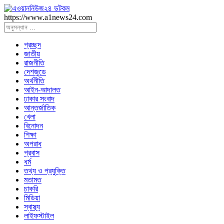
https://www.a1news24.com
প্রচ্ছদ
জাতীয়
রাজনীতি
দেশজুডে
অর্থনীতি
আইন-আদালত
ঢাকার সংবাদ
আন্তর্জাতিক
খেলা
বিনোদন
শিক্ষা
অপরাধ
প্রবাস
ধর্ম
তথ্য ও প্রযুক্তি
মতামত
চাকরি
মিডিয়া
স্বাস্থ্য
লাইফস্টাইল