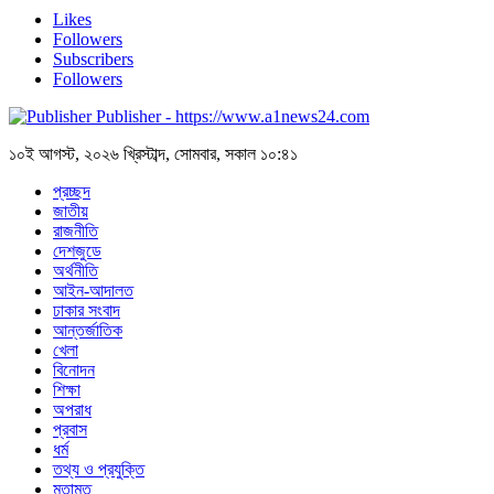
Likes
Followers
Subscribers
Followers
Publisher - https://www.a1news24.com
১০ই আগস্ট, ২০২৬ খ্রিস্টাব্দ, সোমবার, সকাল ১০:৪১
প্রচ্ছদ
জাতীয়
রাজনীতি
দেশজুডে
অর্থনীতি
আইন-আদালত
ঢাকার সংবাদ
আন্তর্জাতিক
খেলা
বিনোদন
শিক্ষা
অপরাধ
প্রবাস
ধর্ম
তথ্য ও প্রযুক্তি
মতামত