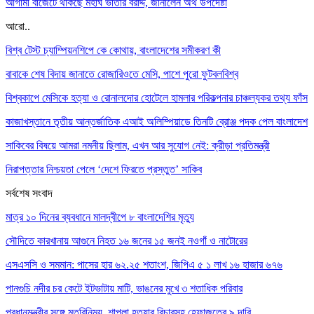
আগামী বাজেটে থাকছে মহার্ঘ ভাতার বরাদ্দ, জানালেন অর্থ উপদেষ্টা
আরো..
বিশ্ব টেস্ট চ্যাম্পিয়নশিপে কে কোথায়, বাংলাদেশের সমীকরণ কী
বাবাকে শেষ বিদায় জানাতে রোজারিওতে মেসি, পাশে পুরো ফুটবলবিশ্ব
বিশ্বকাপে মেসিকে হত্যা ও রোনালদোর হোটেলে হামলার পরিকল্পনার চাঞ্চল্যকর তথ্য ফাঁস
কাজাখস্তানে তৃতীয় আন্তর্জাতিক এআই অলিম্পিয়াডে তিনটি ব্রোঞ্জ পদক পেল বাংলাদেশ
সাকিবের বিষয়ে আমরা নমনীয় ছিলাম, এখন আর সুযোগ নেই: ক্রীড়া প্রতিমন্ত্রী
নিরাপত্তার নিশ্চয়তা পেলে ‘দেশে ফিরতে প্রস্তুত’ সাকিব
সর্বশেষ সংবাদ
মাত্র ১০ দিনের ব্যবধানে মালদ্বীপে ৮ বাংলাদেশির মৃত্যু
সৌদিতে কারখানায় আগুনে নিহত ১৬ জনের ১৫ জনই নওগাঁ ও নাটোরের
এসএসসি ও সমমান: পাসের হার ৬২.২৫ শতাংশ, জিপিএ ৫ ১ লাখ ১৬ হাজার ৬৭৬
পানগুচি নদীর চর কেটে ইটভাটায় মাটি, ভাঙনের মুখে ৩ শতাধিক পরিবার
প্রধানমন্ত্রীর সঙ্গে মতবিনিময়, শাপলা হত্যার বিচারসহ হেফাজতের ৯ দাবি