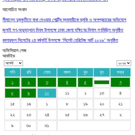
আলোচিত সংবাদ
সীমান্তে দুষ্কৃতীতে বাধা দেওয়ায় পোল্ট্রি ব্যবসায়ীকে হুমকি ও অপপ্রচারের অভিযোগ
জুলাই গণ-অভ্যুত্থান দিবস উপলক্ষে ঢাকা জেলা দক্ষিণের বিশাল গণমিছিল অনুষ্ঠিত
কালারফুল সিলেটের ২য় বর্ষপূর্তি উপলক্ষে ‘সিলেট হেরিটেজ আর্ট ২০২৬’ অনুষ্ঠিত
অফিসিয়াল পেজ
আর্কাইভ
শনি
রবি
সোম
মঙ্গল
বুধ
বৃহ
শুক্র
১
২
৩
৪
৫
৭
৮
৯
১০
১১
১
১৩
৪
১৫
১৬
১
৮
১৯
২০
২১
২২
২৩
২৪
২৫
২৬
২৭
২
৯
৩০
৩১