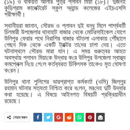
(১৯) ও বকিয়ত আলীর পুত্র প্লাবন মিয়া (১৮)। দুজনই
কুড়িগ্রাম কালেক্টরেট স্কুল অ‌্যান্ড কলেজের এইচএসসি
পরীক্ষার্থী।
স্থানীয়রা জানান, সৌরভ ও প্লাবন দুই বন্ধু মিলে পার্শ্ববর্তী
‌চিলমারী উপজেলার থানাহাট বাজার থেকে মোটরসাইকেল যোগে
উলিপুর ফেরার পথে নিরাশির বাজার বটতলা এলাকায় পৌঁছালে
পেছন দিক থেকে একটি ট্রাক্টর তা‌দের চাপা দেয়। এতে
ঘটনাস্থলে সৌরভ মারা যান। এ সময় গুরুত্বর আহত
অবস্থায় প্লাবন মিয়া‌কে উদ্ধার ক‌রে উলিপুর উপজেলা স্বাস্থ্য
কমপ্লেক্স নি‌য়ে গে‌লে কর্তব‌্যরত চি‌কিৎসক তা‌কেও মৃত ঘোষণা
ক‌রেন।
উলিপুর থানা পুলিশের ভারপ্রাপ্ত কর্মকর্তা (ও‌সি) জিল্লুর
রহমান ঘটনার সত্যতা নিশ্চিত করে ব‌লেন, মর‌দেহ দু‌টি উদ্ধার
করা হয়েছে। এ বিষয়ে আইনগত বিষয়টি প্রক্রিয়াধীন
রয়েছে।
শেয়ার করুন