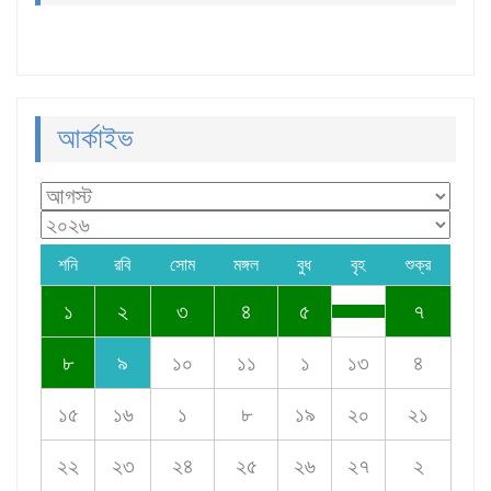
আর্কাইভ
শনি
রবি
সোম
মঙ্গল
বুধ
বৃহ
শুক্র
১
২
৩
৪
৫
৭
৮
৯
১০
১১
১
১৩
৪
১৫
১৬
১
৮
১৯
২০
২১
২২
২৩
২৪
২৫
২৬
২৭
২