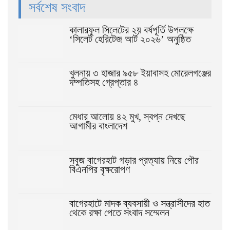
সর্বশেষ সংবাদ
কালারফুল সিলেটের ২য় বর্ষপূর্তি উপলক্ষে
‘সিলেট হেরিটেজ আর্ট ২০২৬’ অনুষ্ঠিত
খুলনায় ৩ হাজার ৯৫৮ ইয়াবাসহ মোরেলগঞ্জের
দম্পতিসহ গ্রেপ্তার ৪
মেধার আলোয় ৪২ মুখ, স্বপ্ন দেখছে
আগামীর বাংলাদেশ
সবুজ বাগেরহাট গড়ার প্রত্যায় নিয়ে পৌর
বিএনপির বৃক্ষরোপণ
বাগেরহাটে মাদক ব্যবসায়ী ও সন্ত্রাসীদের হাত
থেকে রক্ষা পেতে সংবাদ সম্মেলন