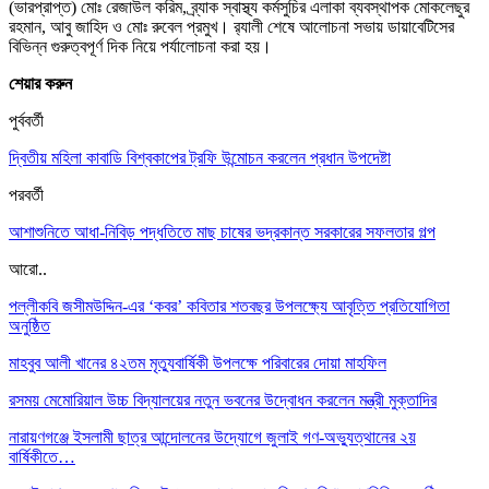
(ভারপ্রাপ্ত) মোঃ রেজাউল করিম, ব্র্যাক স্বাস্থ্য কর্মসুচির এলাকা ব্যবস্থাপক মোকলেছুর
রহমান, আবু জাহিদ ও মোঃ রুবেল প্রমুখ। র‍্যালী শেষে আলোচনা সভায় ডায়াবেটিসের
বিভিন্ন গুরুত্বপূর্ণ দিক নিয়ে পর্যালোচনা করা হয়।
শেয়ার করুন
পুর্ববর্তী
দ্বিতীয় মহিলা কাবাডি বিশ্বকাপের ট্রফি উন্মোচন করলেন প্রধান উপদেষ্টা
পরবর্তী
আশাশুনিতে আধা-নিবিড় পদ্ধতিতে মাছ চাষের ভদ্রকান্ত সরকারের সফলতার গল্প
আরো..
পল্লীকবি জসীমউদ্দিন-এর ‘কবর’ কবিতার শতবছর উপলক্ষ্যে আবৃত্তি প্রতিযোগিতা
অনুষ্ঠিত
মাহবুব আলী খানের ৪২তম মৃত্যুবার্ষিকী উপলক্ষে পরিবারের দোয়া মাহফিল
রসময় মেমোরিয়াল উচ্চ বিদ্যালয়ের নতুন ভবনের উদ্বোধন করলেন মন্ত্রী মুক্তাদির
নারায়ণগঞ্জে ইসলামী ছাত্র আন্দোলনের উদ্যোগে জুলাই গণ-অভ্যুত্থানের ২য়
বার্ষিকীতে…