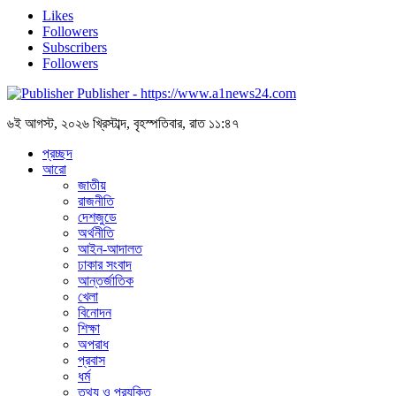
Likes
Followers
Subscribers
Followers
Publisher - https://www.a1news24.com
৬ই আগস্ট, ২০২৬ খ্রিস্টাব্দ, বৃহস্পতিবার, রাত ১১:৪৭
প্রচ্ছদ
আরো
জাতীয়
রাজনীতি
দেশজুডে
অর্থনীতি
আইন-আদালত
ঢাকার সংবাদ
আন্তর্জাতিক
খেলা
বিনোদন
শিক্ষা
অপরাধ
প্রবাস
ধর্ম
তথ্য ও প্রযুক্তি