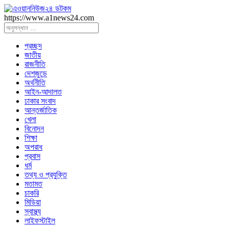
https://www.a1news24.com
প্রচ্ছদ
জাতীয়
রাজনীতি
দেশজুডে
অর্থনীতি
আইন-আদালত
ঢাকার সংবাদ
আন্তর্জাতিক
খেলা
বিনোদন
শিক্ষা
অপরাধ
প্রবাস
ধর্ম
তথ্য ও প্রযুক্তি
মতামত
চাকরি
মিডিয়া
স্বাস্থ্য
লাইফস্টাইল