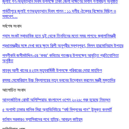
জুলাই গণ-অভ্যুত্থান দিবস উপলক্ষে ঢাকা জেলা দক্ষিণের বিশাল গণমিছিল অনুষ্ঠিত
পার্বতীপুরে জুলাই গণঅভ্যুত্থান দিবস পালন : ১১ দলীয় ঐক্যের বিক্ষোভ মিছিল ও
সমাবেশ…
সর্বশেষ সংবাদ
গ্যাস সংকট স্বাভাবিক হতে দুই থেকে তিনদিনের মতো সময় লাগবে: জ্বালানিমন্ত্রী
প্রধানমন্ত্রীর সঙ্গে দেখা করে ক্ষুদে শিল্পী অনুশ্রীর স্বপ্নপূরণ, মিলল হারমোনিয়াম উপহার
পল্লীকবি জসীমউদ্দিন-এর ‘কবর’ কবিতার শতবছর উপলক্ষ্যে আবৃত্তি প্রতিযোগিতা
অনুষ্ঠিত
মাহবুব আলী খানের ৪২তম মৃত্যুবার্ষিকী উপলক্ষে পরিবারের দোয়া মাহফিল
রসময় মেমোরিয়াল উচ্চ বিদ্যালয়ের নতুন ভবনের উদ্বোধন করলেন মন্ত্রী মুক্তাদির
আলোচিত সংবাদ
আন্তর্জাতিক রোবট অলিম্পিয়াড বাংলাদেশ ওপেন ২০২৬: শুরু হয়েছে নিবন্ধন
৫ অগাস্ট ঢাকার মানিক মিয়া অ্যাভিনিউয়ে “বর্ষা বিপ্লবের গান” উন্মুক্ত কনসার্ট
বর্তমান সরকারও ফ্যাসিবাদের পথে হাটছে- আবদুল কাইয়ূম