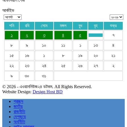
অফিসিয়াল পেজ
আর্কাইভ
শনি
রবি
সোম
মঙ্গল
বুধ
বৃহ
শুক্র
১
২
৩
৪
৫
৭
৮
৯
১০
১১
১
১৩
৪
১৫
১৬
১
৮
১৯
২০
২১
২২
২৩
২৪
২৫
২৬
২৭
২
৯
৩০
৩১
© 2026 - এওয়াননিউজ২৪ ডটকম. All Rights Reserved.
Website Design:
Design Host BD
প্রচ্ছদ
জাতীয়
রাজনীতি
দেশজুডে
অর্থনীতি
আইন-আদালত