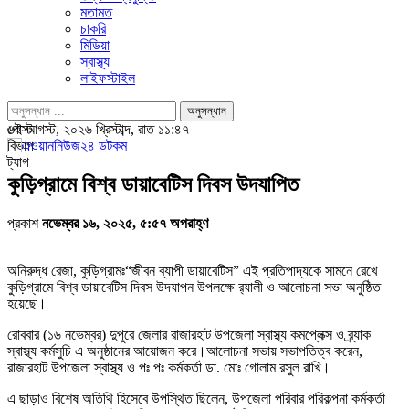
মতামত
চাকরি
মিডিয়া
স্বাস্থ্য
লাইফস্টাইল
পোস্ট
৬ই আগস্ট, ২০২৬ খ্রিস্টাব্দ, রাত ১১:৪৭
বিভাগ
ট্যাগ
কুড়িগ্রামে বিশ্ব ডায়াবেটিস দিবস উদযাপিত
প্রকাশ
নভেম্বর ১৬, ২০২৫, ৫:৫৭ অপরাহ্ণ
অনিরুদ্ধ রেজা, কুড়িগ্রামঃ“জীবন ব্যাপী ডায়াবেটিস” এই প্রতিপাদ্যকে সামনে রেখে
কুড়িগ্রামে বিশ্ব ডায়াবেটিস দিবস উদযাপন উপলক্ষে র‍্যালী ও আলোচনা সভা অনুষ্ঠিত
হয়েছে।
রোববার (১৬ নভেম্বর) দুপুরে জেলার রাজারহাট উপজেলা স্বাস্থ্য কমপ্লেক্স ও ব্র্যাক
স্বাস্থ্য কর্মসুচি এ অনুষ্ঠানের আয়োজন করে।আলোচনা সভায় সভাপতিত্ব করেন,
রাজারহাট উপজেলা স্বাস্থ্য ও পঃ পঃ কর্মকর্তা ডা. মোঃ গোলাম রসুল রাখি।
এ ছাড়াও বিশেষ অতিথি হিসেবে উপস্থিত ছিলেন, উপজেলা পরিবার পরিকল্পনা কর্মকর্তা