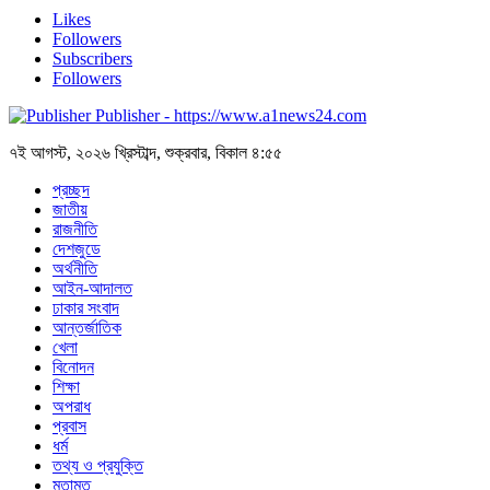
Likes
Followers
Subscribers
Followers
Publisher - https://www.a1news24.com
৭ই আগস্ট, ২০২৬ খ্রিস্টাব্দ, শুক্রবার, বিকাল ৪:৫৫
প্রচ্ছদ
জাতীয়
রাজনীতি
দেশজুডে
অর্থনীতি
আইন-আদালত
ঢাকার সংবাদ
আন্তর্জাতিক
খেলা
বিনোদন
শিক্ষা
অপরাধ
প্রবাস
ধর্ম
তথ্য ও প্রযুক্তি
মতামত