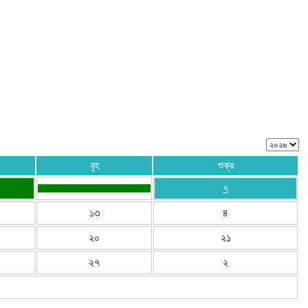
বৃহ
শুক্র
৭
১৩
৪
২০
২১
২৭
২