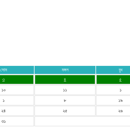
সোম
মঙ্গল
বুধ
৩
৪
৫
১০
১১
১
১
৮
১৯
২৪
২৫
২৬
৩১