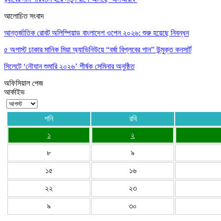
আলোচিত সংবাদ
আন্তর্জাতিক রোবট অলিম্পিয়াড বাংলাদেশ ওপেন ২০২৬: শুরু হয়েছে নিবন্ধন
৫ অগাস্ট ঢাকার মানিক মিয়া অ্যাভিনিউয়ে “বর্ষা বিপ্লবের গান” উন্মুক্ত কনসার্ট
সিলেটে ‘নৌযান শুমারি ২০২৬’ শীর্ষক সেমিনার অনুষ্ঠিত
অফিসিয়াল পেজ
আর্কাইভ
শনি
রবি
১
২
৮
৯
১৫
১৬
২২
২৩
৯
৩০