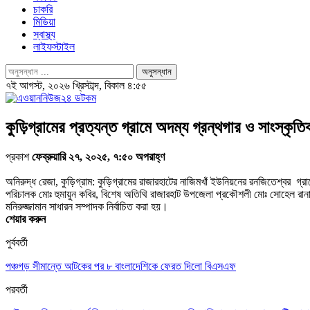
চাকরি
মিডিয়া
স্বাস্থ্য
লাইফস্টাইল
৭ই আগস্ট, ২০২৬ খ্রিস্টাব্দ, বিকাল ৪:৫৫
কুড়িগ্রামের প্রত্যন্ত গ্রামে অদম্য গ্রন্থগার ও সাংস্কৃতি
প্রকাশ
ফেব্রুয়ারি ২৭, ২০২৫, ৭:৫০ অপরাহ্ণ
অনিরুদ্ধ রেজা, কুড়িগ্রাম: কুড়িগ্রামের রাজারহাটের নাজিমখাঁ ইউনিয়নের রনজিতেশ্বর গ্
পরিচালক মোঃ হুমায়ুন কবির, বিশেষ অতিথি রাজারহাট উপজেলা প্রকৌশলী মোঃ সোহেল রানা, প্র
মনিরুজ্জামান সাধারন সম্পাদক নির্বাচিত করা হয়।
শেয়ার করুন
পুর্ববর্তী
পঞ্চগড় সীমান্তে আটকের পর ৮ বাংলাদেশিকে ফেরত দিলো বিএসএফ
পরবর্তী