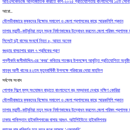
আইএসকেডিজে আন্তর্জাতিক কারাতে কাপ-২০২৫ প্রতিযোগিতায় বাংলাদেশের ১৫টি সোনা
আরো..
মৌলভীবাজারে কৃষকদের বিক্ষোভ সমাবেশ ও জেলা প্রশাসকের কাছে স্মারকলিপি প্রদান
তালায় মহান্দী–কাটবুনিয়া নতুন সড়ক নির্মাণকাজের উদ্বোধন করলেন জেলা পরিষদ প্রশাসক হ
সিলেটে দুই বাসের সংঘর্ষে নিহত ৮, আহত অনেক
বগুড়ায় বাসচাপায় ঝরল ৭ শ্রমিকের প্রাণ
পল্লীকবি জসীমউদ্দিন-এর ‘কবর’ কবিতার শতবছর উপলক্ষ্যে আবৃত্তি প্রতিযোগিতা অনুষ্ঠ
মাহবুব আলী খানের ৪২তম মৃত্যুবার্ষিকী উপলক্ষে পরিবারের দোয়া মাহফিল
সর্বশেষ সংবাদ
পোশাক শিল্পে মূল্য সংযোজন বাড়াতে বাংলাদেশে বড় সম্ভাবনা দেখছে দক্ষিণ কোরিয়া
মৌলভীবাজারে কৃষকদের বিক্ষোভ সমাবেশ ও জেলা প্রশাসকের কাছে স্মারকলিপি প্রদান
তালায় মহান্দী–কাটবুনিয়া নতুন সড়ক নির্মাণকাজের উদ্বোধন করলেন জেলা পরিষদ প্রশাসক হ
ঢাকায় পাকিস্তান হাইকমিশনারের বাসায় আগুন, আইসিইউতে হাইকমিশনার
র‌্যাবের নাম পরিবর্তন হয়ে নতুন রূপে আসছে ‘এসআরবি’