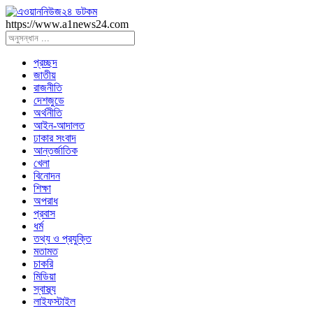
https://www.a1news24.com
প্রচ্ছদ
জাতীয়
রাজনীতি
দেশজুডে
অর্থনীতি
আইন-আদালত
ঢাকার সংবাদ
আন্তর্জাতিক
খেলা
বিনোদন
শিক্ষা
অপরাধ
প্রবাস
ধর্ম
তথ্য ও প্রযুক্তি
মতামত
চাকরি
মিডিয়া
স্বাস্থ্য
লাইফস্টাইল