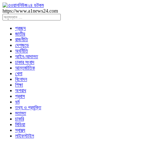
https://www.a1news24.com
প্রচ্ছদ
জাতীয়
রাজনীতি
দেশজুডে
অর্থনীতি
আইন-আদালত
ঢাকার সংবাদ
আন্তর্জাতিক
খেলা
বিনোদন
শিক্ষা
অপরাধ
প্রবাস
ধর্ম
তথ্য ও প্রযুক্তি
মতামত
চাকরি
মিডিয়া
স্বাস্থ্য
লাইফস্টাইল