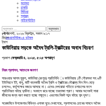
মতামত
চাকরি
মিডিয়া
স্বাস্থ্য
লাইফস্টাইল
পোস্ট
৮ই আগস্ট, ২০২৬ খ্রিস্টাব্দ, সকাল ৯:১৭
বিভাগ
ট্যাগ
কাউনিয়ায় সড়কে অবৈধ ট্রলি-ট্রাক্টরের অবাধ বিচরণ
প্রকাশ
ফেব্রুয়ারি ৪, ২০২৫, ৫:২৫ অপরাহ্ণ
নিরব প্রশাসন, আতংকে জনগণ
সারওয়ার আলম মুকুল, কাউনিয়া (রংপুর) প্রতিনিধি ঃ কাউনিয়ায় ১টি পৌরসভা সহ ৬টি
ইউনিয়নে ইট, বালু, মাটি বহনকারী অবৈধ ট্রলি ও ট্রাক্টরের দৌরাত্ম্য দিন দিন বেড়ে
চললেও, কর্তৃপক্ষের নজরে আসছে না। এদের বেপরোয়া গতিতে চলাচলের ফলে
প্রতিনিয়ত ঘটছে দুর্ঘটনা। অকালে ঝরে যাচ্ছে তরতাজা প্রাণ। আবার অনেকই সারা
জীবনের জন্য বরণ করতে হচ্ছে পঙ্গুত্ব। এগুলোর বিকট শব্দে ঘটছে শব্দ দূষণ।
সরেজমিনে উপজেলার বিভিন্ন এলাকা ঘুরে দেখাগেছে, প্রশাসনের চোখের সামনে অবৈধ