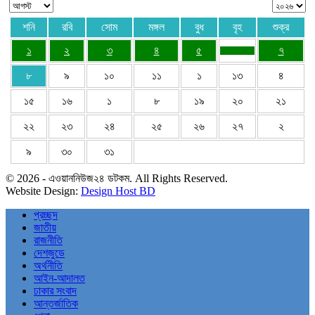
শনি
রবি
সোম
মঙ্গল
বুধ
বৃহ
শুক্র
১
২
৩
৪
৫
৭
৮
৯
১০
১১
১
১৩
৪
১৫
১৬
১
৮
১৯
২০
২১
২২
২৩
২৪
২৫
২৬
২৭
২
৯
৩০
৩১
© 2026 - এওয়াননিউজ২৪ ডটকম. All Rights Reserved.
Website Design:
Design Host BD
প্রচ্ছদ
জাতীয়
রাজনীতি
দেশজুডে
অর্থনীতি
আইন-আদালত
ঢাকার সংবাদ
আন্তর্জাতিক