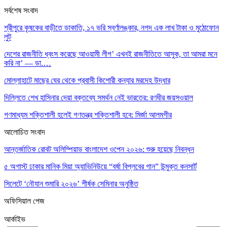
সর্বশেষ সংবাদ
শ্রীপুরে কৃষকের বাড়ীতে ডাকাতি, ১৭ ভরি স্বর্ণালঙ্কার, নগদ এক লাখ টাকা ও মুঠোফোন
লুট
দেশের রাজনীতি ধ্বংস করেছে আওয়ামী লীগ’ এখনই রাজনীতিতে আসুক, তা আমরা মনে
করি না’ — ডা.…
মোল্লাহাটে মাছের ঘের থেকে প্রবাসী কিশোরী কন্যার মরদেহ উদ্ধার
দিল্লিতে শেখ হাসিনার দেয়া বক্তব্যে সমর্থন নেই ভারতের: রণধীর জয়সওয়াল
গণমাধ্যম শক্তিশালী হলেই গণতন্ত্র শক্তিশালী হবে: মির্জা আলমগীর
আলোচিত সংবাদ
আন্তর্জাতিক রোবট অলিম্পিয়াড বাংলাদেশ ওপেন ২০২৬: শুরু হয়েছে নিবন্ধন
৫ অগাস্ট ঢাকার মানিক মিয়া অ্যাভিনিউয়ে “বর্ষা বিপ্লবের গান” উন্মুক্ত কনসার্ট
সিলেটে ‘নৌযান শুমারি ২০২৬’ শীর্ষক সেমিনার অনুষ্ঠিত
অফিসিয়াল পেজ
আর্কাইভ