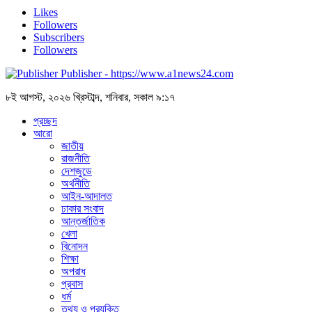
Likes
Followers
Subscribers
Followers
Publisher - https://www.a1news24.com
৮ই আগস্ট, ২০২৬ খ্রিস্টাব্দ, শনিবার, সকাল ৯:১৭
প্রচ্ছদ
আরো
জাতীয়
রাজনীতি
দেশজুডে
অর্থনীতি
আইন-আদালত
ঢাকার সংবাদ
আন্তর্জাতিক
খেলা
বিনোদন
শিক্ষা
অপরাধ
প্রবাস
ধর্ম
তথ্য ও প্রযুক্তি