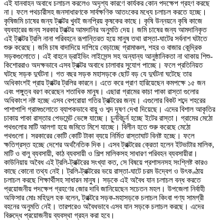
এই যানবাহন অবাধে চলাচল করলেও অদৃশ্য কারণে কার্যকর কোন পদক্ষেপ গ্রহণ করছে
না। ফলে পথচারীসহ জনসাধারণকে সার্বক্ষণিক আতংকের মধ্যে চলাচল করতে হচ্ছে।
কৃষিজমি চাষের জন্য ট্রাক্টর খুবই জনপ্রিয় কৃষকের কাছে। কৃষি উন্নয়নে কৃষি কাজে
ব্যবহারের জন্য সরকার ট্রাক্টর আমদানির অনুমতি দেয়। জমি চাষের জন্য আমদানিকৃত
এই ট্রাক্টর ট্রলি নানা পরিবহনে রূপান্তিরত হয়ে মানুষ তথা রাস্তা-ঘাটের সর্বনাশ ঘটাতে
শুরু করেছে। জমি চাষ বাদাদিয়ে দাপিয়ে বেড়াচ্ছে গ্রামাঞ্চল, শহর ও বাজার কেন্দ্রিক
সড়কগুলোতে। এই বাহনে ড্রাইভিং লাইসেন্স সহ অন্যান্য আনুষ্ঠানিকতা না থাকায় শিশু-
কিশোররাও অদক্ষভাবে এসব ট্রাক্টর অবাধে চালাবার সুযোগ পাচ্ছে। ফলে প্রতিনিয়ত
ঘটছে সড়ক দুর্ঘটনা। গত বছর সড়ক মহাসড়কে ছোট বড় যে দুর্ঘটনা ঘটেছে তার
অধিকাংশই প্রায় ট্রাক্টর ট্রলির কারনে। এতে করে প্রাণ হারিয়েছেন কমপক্ষে ১৫ জন
এবং পঙ্গুত্ব বরণ করেছেন শতাধিক মানুষ। এছারা গ্রামের কাচা পাকা রাস্তা গুলোর
অধিকাংশ নষ্ট হচ্ছে এসব বেপরোয়া গতির ট্রাক্টরের জন্য। এগুলোর বিকট শব্দে শহরের
পাশাপাশি গ্রামগুলোতে ব্যাপকভাবে বায়ু ও শব্দ দূষণ দেখা দিয়েছে। এদের বিশাল আকৃতির
চাকায় পাকা রাস্তার পেভমেন্ট ভেঙ্গে যাচ্ছে। চুর্নবিচুর্ন হচ্ছে ইটের রাস্তা। গ্রামের মেঠো
পথগুলোর মাটি আলগা হয়ে জমিতে মিশে যাচ্ছে। বিলীন হতে শুরু করেছে মেঠো
পথগুলো। সরকারের কোটি কোটি টাকা ব্যয়ে নির্মিত রাস্তাঘাট বিনষ্ট হচ্ছে। ফলে
ক্ষতিগ্রস্ত হচ্ছে দেশের অর্থনৈতিক দিক। এসব ট্রাক্টরের ক্রেতা হলেন ইটভাটার মালিক,
মাটি ও বালু ব্যবসায়ী, কাঠ ব্যবসায়ী ও শিল্প মালিকসহ সাধারণ পরিবহন ব্যবসায়ীরা।
কাউনিয়ায় অবৈধ এই ট্রলি-ট্রাক্টরের সংখ্যা কত, সে বিষয়ে প্রশাসনসহ সংশ্লিষ্ট কারও
কাছে কোনো তথ্য নেই। ট্রলি-ট্রাক্টরের ভয়ে রাস্তা-ঘাটে চরম উদ্বেগ ও উৎকণ্ঠায়
চলাচল করছে শিক্ষার্থীসহ সাধারন মানুষ। সড়কে এই অবৈধ যান চলাচল বন্ধ করতে
প্রয়োজনীয় পদক্ষেপ গ্রহণের জোর দাবি জানিয়েছেন সচেতন মহল। উপজেলা নির্বাহী
অফিসার মোঃ মহিদুল হক বলেন, ট্রাক্টরে সড়ক-মহাসড়কে চলাচল কিংবা পণ্য সামগ্রী
বহনের অনুমতি নেই। তারপরেও অবৈধভাবে এসব যান সড়কে চলাচল করছে। এদের
বিরুদ্ধে প্রয়োজনীয় ব্যবস্থা গ্রহন করা হবে।