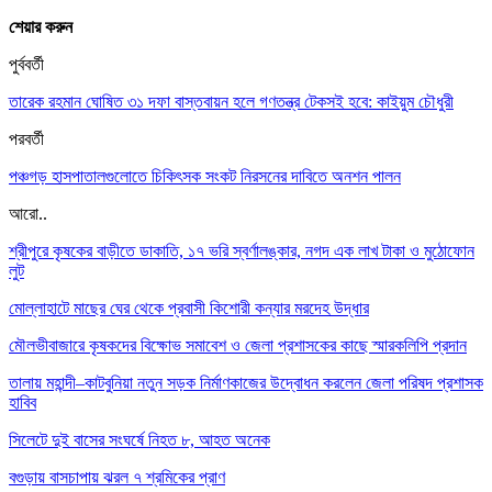
শেয়ার করুন
পুর্ববর্তী
তারেক রহমান ঘোষিত ৩১ দফা বাস্তবায়ন হলে গণতন্ত্র টেকসই হবে: কাইয়ুম চৌধুরী
পরবর্তী
পঞ্চগড় হাসপাতালগুলোতে চিকিৎসক সংকট নিরসনের দাবিতে অনশন পালন
আরো..
শ্রীপুরে কৃষকের বাড়ীতে ডাকাতি, ১৭ ভরি স্বর্ণালঙ্কার, নগদ এক লাখ টাকা ও মুঠোফোন
লুট
মোল্লাহাটে মাছের ঘের থেকে প্রবাসী কিশোরী কন্যার মরদেহ উদ্ধার
মৌলভীবাজারে কৃষকদের বিক্ষোভ সমাবেশ ও জেলা প্রশাসকের কাছে স্মারকলিপি প্রদান
তালায় মহান্দী–কাটবুনিয়া নতুন সড়ক নির্মাণকাজের উদ্বোধন করলেন জেলা পরিষদ প্রশাসক
হাবিব
সিলেটে দুই বাসের সংঘর্ষে নিহত ৮, আহত অনেক
বগুড়ায় বাসচাপায় ঝরল ৭ শ্রমিকের প্রাণ