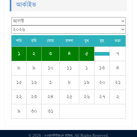
আর্কাইভ
শনি
রবি
সোম
মঙ্গল
বুধ
বৃহ
শুক্র
১
২
৩
৪
৫
৭
৮
৯
১০
১১
১
১৩
৪
১৫
১৬
১
৮
১৯
২০
২১
২২
২৩
২৪
২৫
২৬
২৭
২
৯
৩০
৩১
© 2026 - এওয়াননিউজ২৪ ডটকম. All Rights Reserved.