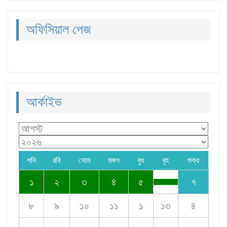
অফিসিয়াল পেজ
আর্কাইভ
শনি
রবি
সোম
মঙ্গল
বুধ
বৃহ
শুক্র
১
২
৩
৪
৫
৭
৮
৯
১০
১১
১
১৩
৪