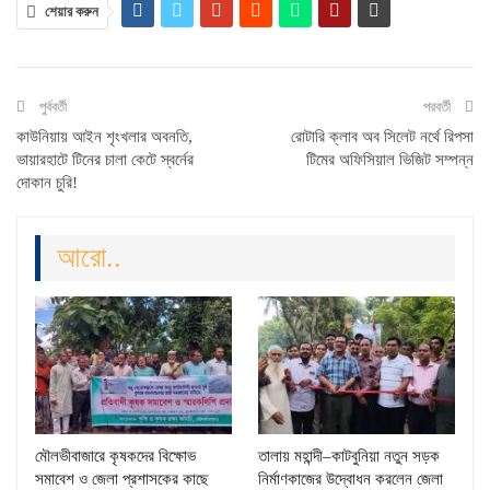
শেয়ার করুন
পুর্ববর্তী
পরবর্তী
কাউনিয়ায় আইন শৃংখলার অবনতি,
রোটারি ক্লাব অব সিলেট নর্থে রিপসা
ভায়ারহাটে টিনের চালা কেটে স্বর্নের
টিমের অফিসিয়াল ভিজিট সম্পন্ন
দোকান চুরি!
আরো..
মৌলভীবাজারে কৃষকদের বিক্ষোভ
তালায় মহান্দী–কাটবুনিয়া নতুন সড়ক
সমাবেশ ও জেলা প্রশাসকের কাছে
নির্মাণকাজের উদ্বোধন করলেন জেলা