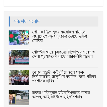
সর্বশেষ সংবাদ
পোশাক শিল্পে মূল্য সংযোজন বাড়াতে
বাংলাদেশে বড় সম্ভাবনা দেখছে দক্ষিণ
কোরিয়া
মৌলভীবাজারে কৃষকদের বিক্ষোভ সমাবেশ ও
জেলা প্রশাসকের কাছে স্মারকলিপি প্রদান
তালায় মহান্দী–কাটবুনিয়া নতুন সড়ক
নির্মাণকাজের উদ্বোধন করলেন জেলা পরিষদ
প্রশাসক হাবিব
ঢাকায় পাকিস্তান হাইকমিশনারের বাসায়
আগুন, আইসিইউতে হাইকমিশনার