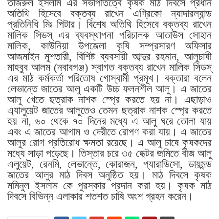
তাজরুল ইসলাম এর সভাপতিত্বে কৃষক মাঠ দিবসে প্রধান
অতিথি হিসেবে বক্তব্য রাখেন এগ্রিকো ন্যাদারল্যান্ড
প্রতিনিধি মিঃ পিটার। বিশেষ অতিথি হিসেবে বক্তব্য রাখেন
মালিক সিডস্ এর ব্যবস্থাপনা পরিচালক আতাউস সোহান
মালিক, কাউনিয়া উপজেলা কৃষি সম্প্রসারণ অফিসার
আজমাইন মুশতারী, বিশিষ্ট ব্যবসায়ী আব্দুর রহমান, আলুচাষী
মাহবুব আলম (নবাবগঞ্জ) স্বাগত বক্তব্য রাখেন মালিক সিডস্
এর মাঠ কর্মকর্তা পরিতোষ গোস্বামী প্রমূখ। বক্তারা বলেন
লেভান্তে জাতের আলু একটি উচ্চ ফলনশীল আলু। এ জাতের
আলু খেতে ছত্রাক নাশক স্প্রে করতে হয় না। এছাড়াও
এ্যালুয়েট জাতের আলুতেও তেমন ছত্রাক নাশক স্প্রে করতে
হয় না, ৬০ থেকে ৭০ দিনের মধ্যে এ আলু ঘরে তোলা যায়
এবং এ জাতের আগাম ও দেরীতে রোপণ করা যায়। এ জাতের
আলুর রোগ প্রতিরোধ ক্ষমতা রয়েছে। এ আলু চাষে কৃষকদের
মধ্যে সাড়া পড়েছে। তিস্তার চরে ৩৫ হেক্টর জমিতে বীজ আলু
এলুয়েট, রেনমি, লেভান্তে, কোরাজন, প্যারাডিসো, ডায়মন্ড
জাতের আলুর মাঠ দিবস অনুষ্ঠিত হয়। মাঠ দিবসে কৃষক
মমিনুল ইসলাম কে পুরস্কার প্রদান করা হয়। কৃষক মাঠ
দিবসে বিভিন্ন এলাকার শতশত চাষি অংশ গ্রহন করেন।