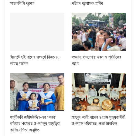
স্মারকলিপি প্রদান
পরিষদ প্রশাসক হাবিব
সিলেটে দুই বাসের সংঘর্ষে নিহত ৮,
বগুড়ায় বাসচাপায় ঝরল ৭ শ্রমিকের
আহত অনেক
প্রাণ
পল্লীকবি জসীমউদ্দিন-এর ‘কবর’
মাহবুব আলী খানের ৪২তম মৃত্যুবার্ষিকী
কবিতার শতবছর উপলক্ষ্যে আবৃত্তি
উপলক্ষে পরিবারের দোয়া মাহফিল
প্রতিযোগিতা অনুষ্ঠিত