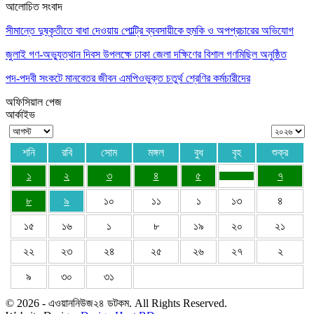
আলোচিত সংবাদ
সীমান্তে দুষ্কৃতীতে বাধা দেওয়ায় পোল্ট্রি ব্যবসায়ীকে হুমকি ও অপপ্রচারের অভিযোগ
জুলাই গণ-অভ্যুত্থান দিবস উপলক্ষে ঢাকা জেলা দক্ষিণের বিশাল গণমিছিল অনুষ্ঠিত
পদ-পদবী সংকটে মানবেতর জীবন এমপিওভুক্ত চতুর্থ শ্রেণির কর্মচারীদের
অফিসিয়াল পেজ
আর্কাইভ
শনি
রবি
সোম
মঙ্গল
বুধ
বৃহ
শুক্র
১
২
৩
৪
৫
৭
৮
৯
১০
১১
১
১৩
৪
১৫
১৬
১
৮
১৯
২০
২১
২২
২৩
২৪
২৫
২৬
২৭
২
৯
৩০
৩১
© 2026 - এওয়াননিউজ২৪ ডটকম. All Rights Reserved.