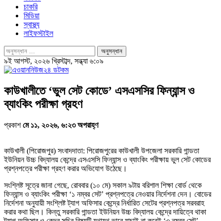
চাকরি
মিডিয়া
স্বাস্থ্য
লাইফস্টাইল
৯ই আগস্ট, ২০২৬ খ্রিস্টাব্দ, সন্ধ্যা ৬:০৯
কাউখালীতে ‘ভুল সেট কোডে’ এসএসসির ফিন্যান্স ও
ব্যাংকিং পরীক্ষা গ্রহণ
প্রকাশ
মে ১১, ২০২৬, ৬:২৩ অপরাহ্ণ
কাউখালী (পিরোজপুর) সংবাদদাতা: পিরোজপুরের কাউখালী উপজেলা সরকারি গান্ডতা
ইউনিয়ন উচ্চ বিদ্যালয় কেন্দ্রে এসএসসি ফিন্যান্স ও ব্যাংকিং পরীক্ষায় ভুল সেট কোডের
প্রশ্নপত্রে পরীক্ষা গ্রহণ করার অভিযোগ উঠেছে।
সংশ্লিষ্ট সূত্রে জানা গেছে, রোববার (১০ মে) সকাল ৯টায় বরিশাল শিক্ষা বোর্ড থেকে
ফিন্যান্স ও ব্যাংকিং পরীক্ষা ‘১ নম্বর সেট’ প্রশ্নপত্রে নেওয়ার নির্দেশনা দেন। বোডের
নির্দেশনা অনুযায়ী সংশ্লিষ্ট ট্যাগ অফিসার কেন্দ্রে নির্ধারিত সেটের প্রশ্নপত্র সরবরাহ
করার কথা ছিল। কিন্তু সরকারি গান্ডতা ইউনিয়ন উচ্চ বিদ্যালয় কেন্দ্রে দায়িত্বে থাকা
ট্যাগ অফিসার ও কেন্দ্র সচিব বিষয়টি যথাযথ ভাবে যাচাই না করেই ‘৩ নম্বর সেট’