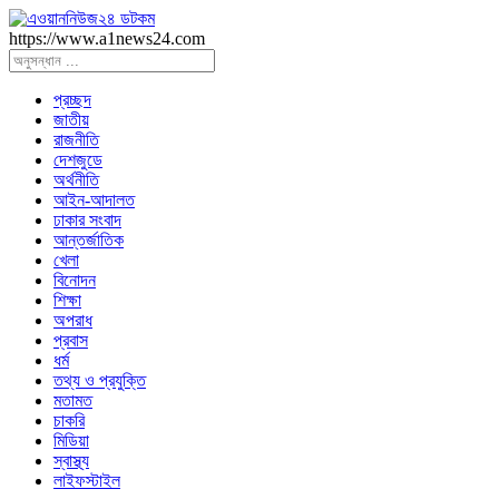
https://www.a1news24.com
প্রচ্ছদ
জাতীয়
রাজনীতি
দেশজুডে
অর্থনীতি
আইন-আদালত
ঢাকার সংবাদ
আন্তর্জাতিক
খেলা
বিনোদন
শিক্ষা
অপরাধ
প্রবাস
ধর্ম
তথ্য ও প্রযুক্তি
মতামত
চাকরি
মিডিয়া
স্বাস্থ্য
লাইফস্টাইল