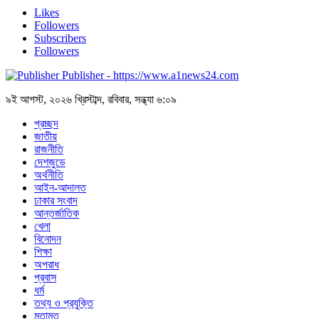
Likes
Followers
Subscribers
Followers
Publisher - https://www.a1news24.com
৯ই আগস্ট, ২০২৬ খ্রিস্টাব্দ, রবিবার, সন্ধ্যা ৬:০৯
প্রচ্ছদ
জাতীয়
রাজনীতি
দেশজুডে
অর্থনীতি
আইন-আদালত
ঢাকার সংবাদ
আন্তর্জাতিক
খেলা
বিনোদন
শিক্ষা
অপরাধ
প্রবাস
ধর্ম
তথ্য ও প্রযুক্তি
মতামত