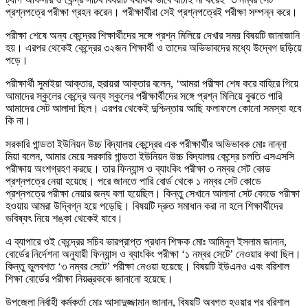
প্রশ্নপত্রে পরীক্ষা গ্রহন করেন। পরীক্ষার্থীরা সেই প্রশ্নপত্রেই পরীক্ষা সম্পন্ন করে।
পরীক্ষা শেষে অন্য কেন্দ্রের শিক্ষার্থীদের সঙ্গে প্রশ্ন মিলিয়ে দেখার সময় বিষয়টি জানাজানি
হয়। এরপর থেকেই কেন্দ্রের ৩২জন শিক্ষার্থী ও তাদের অভিভাবদের মধ্যে উদ্বেগ ছড়িয়ে
পড়ে।
পরীক্ষার্থী সুমাইয়া আক্তার, হুরায়রা আক্তার বলেন, ‘আমরা পরীক্ষা শেষ করে বাহিরে গিয়ে
আমাদের স্কুলের কেন্দ্রে অন্য স্কুলের পরীক্ষার্থীদের সঙ্গে প্রশ্ন মিলিয়ে বুঝতে পারি
আমাদের সেট আলাদা ছিল। এরপর থেকেই দুশ্চিন্তায় আছি ফলাফলে কোনো সমস্যা হবে
কি না।
সরকারি গান্ডতা ইউনিয়ন উচ্চ বিদ্যালয় কেন্দ্রের এক পরীক্ষার্থীর অভিভাবক মোঃ নান্না
মিয়া বলেন, আমার মেয়ে সরকারি গান্ডতা ইউনিয়ন উচ্চ বিদ্যালয় কেন্দ্রে চলতি এসএসসি
পরীক্ষায় অংশগ্রহণ করছে। তার ফিন্যান্স ও ব্যাংকিং পরীক্ষা ৩ নম্বর সেট কোড
প্রশ্নপত্রে নেয়া হয়েছে। পরে জানতে পারি বোর্ড থেকে ১ নম্বর সেট কোডে
প্রশ্নপত্রে পরীক্ষা নেয়ার জন্য বলা হয়েছিল। কিন্তু সেখানে আলাদা সেট কোডে পরীক্ষা
হওয়ায় আমরা উদ্বিগ্ন হয়ে পড়েছি। বিষয়টি দ্রুত সমাধান করা না হলে শিক্ষার্থীদের
ভবিষ্যৎ নিয়ে শঙ্কা থেকেই যাবে।
এ ব্যাপারে ওই কেন্দ্রের সচিব ভারপ্রাপ্ত প্রধান শিক্ষক মোঃ আমিনুল ইসলাম জানান,
বোর্ডের নির্দেশনা অনুযায়ী ফিন্যান্স ও ব্যাংকিং পরীক্ষা ‘১ নম্বর সেটে’ নেওয়ার কথা ছিল।
কিন্তু ভুলবশত ‘৩ নম্বর সেটে’ পরীক্ষা নেওয়া হয়েছে। বিষয়টি ইউএনও এবং বরিশাল
শিক্ষা বোর্ডের পরীক্ষা নিয়ন্ত্রককে জানানো হয়েছে।
উপজেলা নির্বাহী কর্মকর্তা মোঃ আসাদুজ্জামান জানান, বিষয়টি অবগত হওয়ার পর বরিশাল