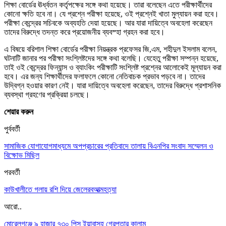
শিক্ষা বোর্ডের ঊর্ধ্বতন কর্তৃপক্ষের সঙ্গে কথা হয়েছে। তারা বলেছেন এতে পরীক্ষার্থীদের
কোনো ক্ষতি হবে না। যে প্রশ্নে পরীক্ষা হয়েছে, ওই প্রশ্নেই খাতা মুল্যায়ন করা হবে।
পরীক্ষা কেন্দ্রের সচিবকে অব্যহতি দেয়া হয়েছে। আর যারা দায়িত্বে অবহেলা করেছেন
তাদের বিরুদ্ধে তদন্ত করে প্রয়োজনীয় ব্যবস্হা গ্রহন করা হবে।
এ বিষয়ে বরিশাল শিক্ষা বোর্ডের পরীক্ষা নিয়ন্ত্রক প্রফেসর জি,এম, শহীদুল ইসলাম বলেন,
ঘটনাটি জানার পর পরীক্ষা সংশ্লিষ্টদের সঙ্গে কথা বলেছি। যেহেতু পরীক্ষা সম্পন্ন হয়েছে,
তাই ওই কেন্দ্রের ফিন্যান্স ও ব্যাংকিং পরীক্ষাটি সংশ্লিষ্ট প্রশ্নের আলোকেই মূল্যায়ন করা
হবে। এর জন্য শিক্ষার্থীদের ফলাফলে কোনো নেতিবাচক প্রভাব পড়বে না। তাদের
উদ্বিগ্ন হওয়ার কারণ নেই। যারা দায়িত্বে অবহেলা করেছেন, তাদের বিরুদ্ধে প্রশাসনিক
ব্যবস্থা গ্রহণের প্রক্রিয়া চলছে।
শেয়ার করুন
পুর্ববর্তী
সামাজিক যোগাযোগমাধ্যমে অপপ্রচারের প্রতিবাদে তালায় বিএনপির সংবাদ সম্মেলন ও
বিক্ষোভ মিছিল
পরবর্তী
কাউখালীতে গলায় রশি দিয়ে জেলেরবআত্মহত্যা
আরো..
মোরেলগঞ্জে ৯ হাজার ৭৩০ পিস ইয়াবাসহ গ্রেপ্তার কালাম