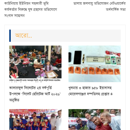
কাউনিয়ায় ইউনিয়ন সহকারী ভূমি
তালায় জলবায়ু অভিযোজন নেটওয়ার্কের
কর্মকর্তার বিরুদ্ধে ঘুষ গ্রহণের অভিযোগে
অর্ধবার্ষিক সভা
সংবাদ সম্মেলন
আরো..
কালারফুল সিলেটের ২য় বর্ষপূর্তি
খুলনায় ৩ হাজার ৯৫৮ ইয়াবাসহ
উপলক্ষে ‘সিলেট হেরিটেজ আর্ট ২০২৬’
মোরেলগঞ্জের দম্পতিসহ গ্রেপ্তার ৪
অনুষ্ঠিত