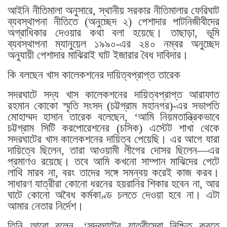
আইনি নীতিমালা অনুসারে, স্থানীয় সরকার নীতিমালার ফেরিঘাট
ব্যবস্থাপনা নীতিতে (অনুচ্ছেদ ২) পেশাদার পাটনিজীবীদের
অগ্রাধিকার দেওয়ার কথা বলা হয়েছে। তাছাড়া, ভূমি
ব্যবস্থাপনা ম্যানুয়েল ১৯৯০-এর ২৪০ নম্বর অনুচ্ছেদ
অনুযায়ী পেশাদার মাঝিরাই ঘাট ইজারার বৈধ দাবিদার।
কি বলছেন খাস কালেকশনের দায়িত্বপ্রাপ্ত তারেক
সদরঘাটে সদ্য খাস কালেকশনের দায়িত্বপ্রাপ্ত আরাফাত
রহমান কোকো স্মৃতি সংসদ (চট্টগ্রাম মহানগর)-এর সভাপতি
মোহাম্মদ হাসান তারেক বলেছেন, ‘আমি নিয়মতান্ত্রিকভাবে
চট্টগ্রাম সিটি করপোরেশনের (চসিক) এস্টেট শাখা থেকে
সদরঘাটের খাস কালেকশনের দায়িত্ব পেয়েছি। এর আগে যারা
দায়িত্বে ছিলেন, তারা আওয়ামী লীগের দোসর ছিলেন—এর
প্রমাণও রয়েছে। তবে আমি কখনো সাম্পান মাঝিদের পেটে
লাথি মারব না, বরং তাদের সঙ্গে সমন্বয় করেই কাজ করব।
সাধারণ যাত্রীরা কোনো ধরনের হয়রানির শিকার হবেন না, আর
ঘাটে কোনো অবৈধ কর্মকাণ্ড চলতে দেওয়া হবে না। এটা
আমার নেতার নির্দেশ।
তিনি আরো বলেন, ‘সদরঘাটের যাত্রীসেবা নিশ্চিত করতে