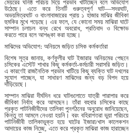
মেয়রের ঘনিষ্ঠ পরিচয় দিয়ে প্রভাব খাটাচ্ছেন বলে অভিযোগ
উঠেছে। এতে করে তিনটি গুরুত্বপূর্ণ ঘাট—সদরঘাট,
অভয়মিত্রঘাট ও বাংলাবাজারের প্রায় ১ হাজার মাঝির জীবিকা
হুমকির মুখে পড়েছে। এর ফলে, যে কোনো সময় মাঝিরা ঘাটে
সাম্পান চলাচল বন্ধ রেখে অবরোধ, প্রতিবাদ ও বিক্ষোভ
করতে পারে বলে আশঙ্কা করা হচ্ছে।
মাঝিদের অভিযোগ: অনিয়মে জড়িত চসিক কর্মকর্তারা
বিশেষ সূত্র জানায়, কর্ণফুলীর ঘাট ইজারার অনিয়মের পেছনে
চসিকের এস্টেট শাখার কিছু কর্মকর্তা-কর্মচারী সরাসরি জড়িত।
এ কারণেই রাজনৈতিক প্রভাব খাটিয়ে কিছু ব্যক্তি ঘাট দখলের
সুযোগ পাচ্ছেন, যা সাধারণ মাঝিদের জন্য বড় বিপদ হয়ে
দাঁড়িয়েছে।
সাম্পান মাঝিরা দীর্ঘদিন ধরে ঘাটগুলোতে যাত্রী পারাপার করে
জীবিকা নির্বাহ করে আসছেন। তাঁরা বহুবার চসিকের কাছে
প্রকৃত পাটনিজীবীদের তালিকা পুনর্গঠনের অনুরোধ জানিয়েছেন,
কিন্তু তা আমলে নেওয়া হয়নি। বরং বহিরাগতরা ভুয়া পরিচয়ে
পাটনিজীবী তালিকাভুক্ত হয়ে ঘাটের ইজারা/খাস কালেকশন
আদায়ের কাজ নিচ্ছে, এতে করে প্রকৃত মাঝিরা কাজ হারাচ্ছেন