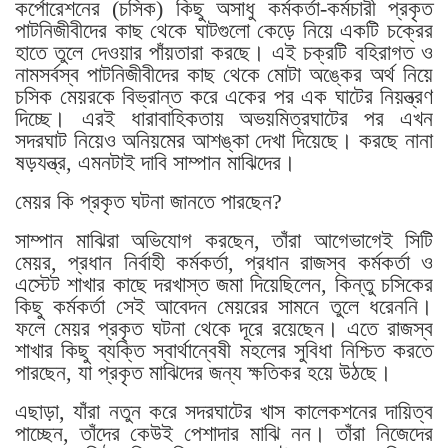
কর্পোরেশনের (চসিক) কিছু অসাধু কর্মকর্তা-কর্মচারী প্রকৃত
পাটনিজীবীদের কাছ থেকে ঘাটগুলো কেড়ে নিয়ে একটি চক্রের
হাতে তুলে দেওয়ার পাঁয়তারা করছে। এই চক্রটি বহিরাগত ও
নামসর্বস্ব পাটনিজীবীদের কাছ থেকে মোটা অঙ্কের অর্থ নিয়ে
চসিক মেয়রকে বিভ্রান্ত করে একের পর এক ঘাটের নিয়ন্ত্রণ
দিচ্ছে। এরই ধারাবাহিকতায় অভয়মিত্রঘাটের পর এখন
সদরঘাট নিয়েও অনিয়মের আশঙ্কা দেখা দিয়েছে। করছে নানা
ষড়যন্ত্র, এমনটাই দাবি সাম্পান মাঝিদের।
মেয়র কি প্রকৃত ঘটনা জানতে পারছেন?
সাম্পান মাঝিরা অভিযোগ করছেন, তাঁরা আগেভাগেই সিটি
মেয়র, প্রধান নির্বাহী কর্মকর্তা, প্রধান রাজস্ব কর্মকর্তা ও
এস্টেট শাখার কাছে দরখাস্ত জমা দিয়েছিলেন, কিন্তু চসিকের
কিছু কর্মকর্তা সেই আবেদন মেয়রের সামনে তুলে ধরেননি।
ফলে মেয়র প্রকৃত ঘটনা থেকে দূরে রয়েছেন। এতে রাজস্ব
শাখার কিছু ব্যক্তি স্বার্থান্বেষী মহলের সুবিধা নিশ্চিত করতে
পারছেন, যা প্রকৃত মাঝিদের জন্য ক্ষতিকর হয়ে উঠছে।
এছাড়া, যাঁরা নতুন করে সদরঘাটের খাস কালেকশনের দায়িত্ব
পাচ্ছেন, তাঁদের কেউই পেশাদার মাঝি নন। তাঁরা নিজেদের