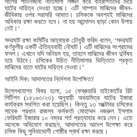
সালের পাটনিজীবী নীতিমালা লঙ্ঘন করে বহিরাগতদের দিয়ে
ঘাটের দায়িত্ব দেওয়া হচ্ছে। এটি সাম্পান মাঝিদের জীবন-
জীবিকার ওপর সরাসরি আঘাত। চসিককে অবশ্যই মাঝিদের
অধিকার রক্ষা করতে হবে। না হয় আন্দোলন ছাড়া কোন উপায়
নেই।’
সদরঘাট রক্ষা কমিটির আহ্বায়ক চৌধুরী ফরিদ বলেন, ‘সদরঘাট
কর্ণফুলীর একটি ঐতিহ্যবাহী নৌঘাট। এটি মাঝিদের সংগ্রামের
ফসল। এখানে যদি অনিয়ম হয়, তাহলে মাঝিদের জীবন দুর্বিষহ
হয়ে উঠবে। চসিকের উচিত নীতিমালার ভিত্তিতে প্রকৃত
মাঝিদের হাতে ঘাটের দায়িত্ব দেওয়া।’
আইনি দিক: আদালতের নির্দেশনা উপেক্ষিত?
উল্লেখযোগ্য বিষয় হলো, ১৫ ফেব্রুয়ারি হাইকোর্টের রিট
পিটিশন (১৫১৬৩/২৩) অনুযায়ী অভয়মিত্র ঘাটের ইজারা
কার্যক্রম স্থগিত করা হয়েছিল। কিন্তু ২৩ অক্টোবর চসিকের
সাবেক প্রধান রাজস্ব কর্মকর্তা মোহাম্মদ নজরুল ইসলাম
ফেরিঘাট ইজারার ১০ নম্বর শর্ত প্রত্যাহার করে দেন। এতে
অনেকে অভিযোগ করছেন, আদালতের আদেশ উপেক্ষা করে
চসিক কিছু সুবিধাভোগী গোষ্ঠীর স্বার্থ রক্ষা করছে।