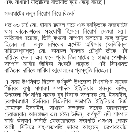
এবং সাধারণ যাত্রীদের যাতায়াত ব্যয় বেড়ে যাচ্ছে।
সদরঘাটের নতুন নিয়োগ নিয়ে বিতর্ক
গত ২৩ মার্চ মো. হাসান রুবেল নামে এক ব্যক্তিকে সদরঘাটের
খাস কালেকশনের সহযোগী হিসেবে নিয়োগ দেওয়া হয়।
অভিযোগ রয়েছে, তিনি কখনো সাম্পান চালানোর সঙ্গে জড়িত
ছিলেন না। তবুও চসিকের এস্টেট অফিসার (অতিরিক্ত
দায়িত্বপ্রাপ্ত) মো. কামরুল ইসলাম চৌধুরী তাঁকে এই
দায়িত্ব দেন। এর ফলে প্রায় তিন ঘাটের ১ হাজার পেশাদার
সাম্পান মাঝির জীবিকা সংকটে পড়েছে। এই সিদ্ধান্ত
বাতিলের দাবিতে মাঝিরা আন্দোলনের প্রস্তুতি নিচ্ছেন।
এ সময় উপস্থিত ছিলেন কর্ণফুলী উপজেলা বিএনপি’র সাবেক
সিনিয়র যুগ্ম সাধারণ সম্পাদক ইঞ্জিনিয়ার হারুনুর রশিদ,
উপজেলা বিএনপির সাবেক যুব বিষয়ক সম্পাদক মো. ইসমাইল,
চরপাথরঘাটা ইউনিয়ন বিএনপির সভাপতি ইঞ্জিনিয়ার মির্জা
মোহাম্মদ ইসমাইল, সাধারণ সম্পাদক সাবেক ভারপ্রাপ্ত
চেয়ারম্যান আলহাজ্ব এম মঈন উদ্দিন, কর্ণফুলী নদী সাম্পান
মাঝি কল্যাণ সমিতি ফেডারেশনের সভাপতি এসএম পেয়ার
আলী, সিনিয়র সহ-সভাপতি জাফর আহমেদ, চরপাথরঘাটা