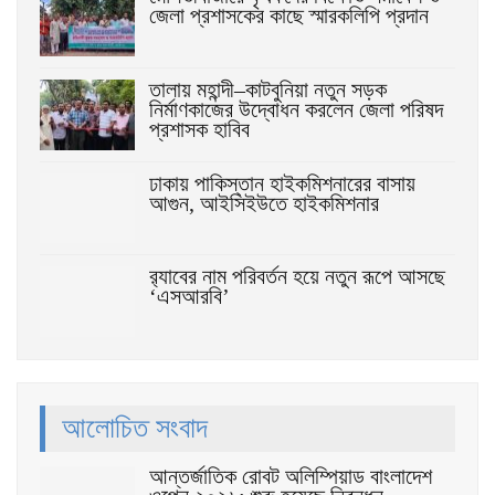
জেলা প্রশাসকের কাছে স্মারকলিপি প্রদান
তালায় মহান্দী–কাটবুনিয়া নতুন সড়ক
নির্মাণকাজের উদ্বোধন করলেন জেলা পরিষদ
প্রশাসক হাবিব
ঢাকায় পাকিস্তান হাইকমিশনারের বাসায়
আগুন, আইসিইউতে হাইকমিশনার
র‌্যাবের নাম পরিবর্তন হয়ে নতুন রূপে আসছে
‘এসআরবি’
আলোচিত সংবাদ
আন্তর্জাতিক রোবট অলিম্পিয়াড বাংলাদেশ