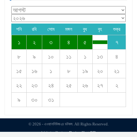
শনি
রবি
সোম
মঙ্গল
বুধ
বৃহ
শুক্র
১
২
৩
৪
৫
৭
৮
৯
১০
১১
১
১৩
৪
১৫
১৬
১
৮
১৯
২০
২১
২২
২৩
২৪
২৫
২৬
২৭
২
৯
৩০
৩১
© 2026 - এওয়াননিউজ২৪ ডটকম. All Rights Reserved.
Website Design:
Design Host BD