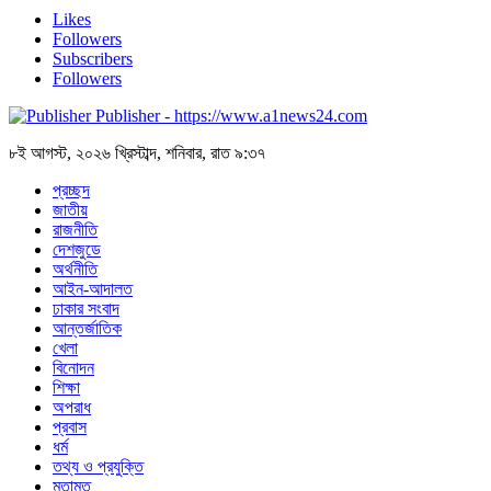
Likes
Followers
Subscribers
Followers
Publisher - https://www.a1news24.com
৮ই আগস্ট, ২০২৬ খ্রিস্টাব্দ, শনিবার, রাত ৯:৩৭
প্রচ্ছদ
জাতীয়
রাজনীতি
দেশজুডে
অর্থনীতি
আইন-আদালত
ঢাকার সংবাদ
আন্তর্জাতিক
খেলা
বিনোদন
শিক্ষা
অপরাধ
প্রবাস
ধর্ম
তথ্য ও প্রযুক্তি
মতামত