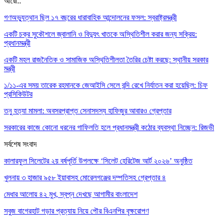
আরো..
গণঅভ্যুত্থান ছিল ১৭ বছরের ধারাবাহিক আন্দোলনের ফসল: স্বরাষ্ট্রমন্ত্রী
একটি চক্র সুকৌশলে জ্বালানি ও বিদ্যুৎ খাতকে অস্থিতিশীল করার জন্য সক্রিয়:
প্রধানমন্ত্রী
একটি মহল রাজনৈতিক ও সামাজিক অস্থিতিশীলতা তৈরির চেষ্টা করছে: স্থানীয় সরকার
মন্ত্রী
১/১১-এর সময় তারেক রহমানকে জেআইসি সেলে বন্দি রেখে নির্যাতন করা হয়েছিল: চিফ
প্রসিকিউটর
তনু হত্যা মামলা: অবসরপ্রাপ্ত সেনাসদস্য হাফিজুর আবারও গ্রেপ্তার
সরকারের কাজে কোনো ধরনের গাফিলতি হলে প্রধানমন্ত্রী কঠোর ব্যবস্থা নিচ্ছেন: রিজভী
সর্বশেষ সংবাদ
কালারফুল সিলেটের ২য় বর্ষপূর্তি উপলক্ষে ‘সিলেট হেরিটেজ আর্ট ২০২৬’ অনুষ্ঠিত
খুলনায় ৩ হাজার ৯৫৮ ইয়াবাসহ মোরেলগঞ্জের দম্পতিসহ গ্রেপ্তার ৪
মেধার আলোয় ৪২ মুখ, স্বপ্ন দেখছে আগামীর বাংলাদেশ
সবুজ বাগেরহাট গড়ার প্রত্যায় নিয়ে পৌর বিএনপির বৃক্ষরোপণ