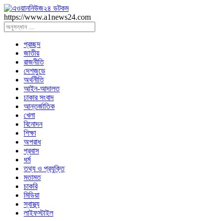
https://www.a1news24.com
প্রচ্ছদ
জাতীয়
রাজনীতি
দেশজুডে
অর্থনীতি
আইন-আদালত
ঢাকার সংবাদ
আন্তর্জাতিক
খেলা
বিনোদন
শিক্ষা
অপরাধ
প্রবাস
ধর্ম
তথ্য ও প্রযুক্তি
মতামত
চাকরি
মিডিয়া
স্বাস্থ্য
লাইফস্টাইল