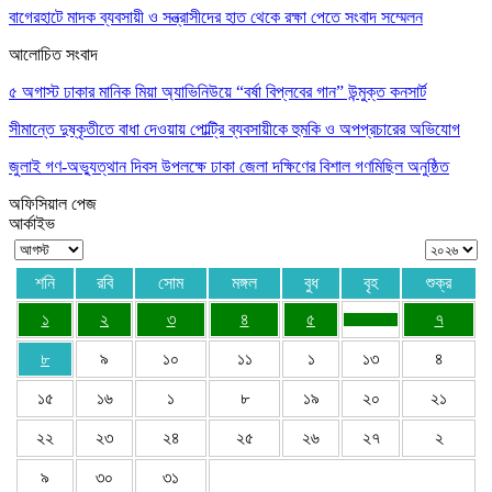
বাগেরহাটে মাদক ব্যবসায়ী ও সন্ত্রাসীদের হাত থেকে রক্ষা পেতে সংবাদ সম্মেলন
আলোচিত সংবাদ
৫ অগাস্ট ঢাকার মানিক মিয়া অ্যাভিনিউয়ে “বর্ষা বিপ্লবের গান” উন্মুক্ত কনসার্ট
সীমান্তে দুষ্কৃতীতে বাধা দেওয়ায় পোল্ট্রি ব্যবসায়ীকে হুমকি ও অপপ্রচারের অভিযোগ
জুলাই গণ-অভ্যুত্থান দিবস উপলক্ষে ঢাকা জেলা দক্ষিণের বিশাল গণমিছিল অনুষ্ঠিত
অফিসিয়াল পেজ
আর্কাইভ
শনি
রবি
সোম
মঙ্গল
বুধ
বৃহ
শুক্র
১
২
৩
৪
৫
৭
৮
৯
১০
১১
১
১৩
৪
১৫
১৬
১
৮
১৯
২০
২১
২২
২৩
২৪
২৫
২৬
২৭
২
৯
৩০
৩১