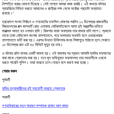
নিষ্পত্তি করার ঘোষণা দিয়েছে। সেই লক্ষ্যে আমরা কাজ করছি। এই জঘন্য ঘটনার
ন্যায়বিচার নিশ্চিত করতে আমাদের ও রাষ্ট্রের পক্ষ থেকে সর্বোচ্চ প্রচেষ্টা অব্যাহত
রয়েছে।’
ত্রয়োদশ সংসদ নির্বাচন ও গণভোটের তফসিল ঘোষণার পরদিন ১২ ডিসেম্বর রাজধানীর
বিজয়নগরের বক্স কালভার্ট রোড এলাকায় মোটরসাইকেলে আসা দুই সন্ত্রাসীর গুলিতে
মারাত্মক আহত হন ওসমান হাদি। রিকশায় থাকা অবস্থায় তার মাথায় গুলি লাগে। প্রথমে
তাকে ঢাকা মেডিকেল কলেজ হাসপাতালে, পরে অবস্থার অবনতি হলে এভারকেয়ার
হাসপাতালে ভর্তি করা হয়। এরপর উন্নত চিকিৎসার জন্য সিঙ্গাপুরে পাঠানো হলে সেখানে
১৮ ডিসেম্বর রাত ৯টা ৪৫ মিনিটে মৃত্যু হয় তার।
এ ঘটনায় পল্টন থানায় একটি মামলা হয়। ওই মামলার পর প্রধান আসামি শ্যুটার ফয়সালের
বাবা মাকে গ্রেফতার করা হয়। তবে মূল অভিযুক্ত ফয়সালসহ তার সহযাগীকে এখনো
ধরতে পারেনি পুলিশ। তারা ভারতে চলে গেছেন বলে ধারণা করা হচ্ছে।
শেয়ার করুন
পুর্ববর্তী
হাদির হত্যাকারীদের দুই সহযোগী ভারতে গ্রেফতার
পরবর্তী
গণঅধিকারের নতুন সাধারণ সম্পাদক হাসান আল মামুন