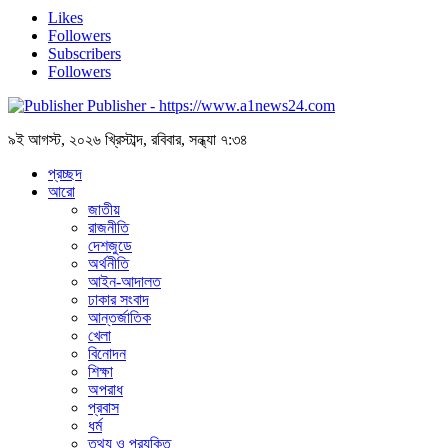
Likes
Followers
Subscribers
Followers
Publisher - https://www.a1news24.com
৯ই আগস্ট, ২০২৬ খ্রিস্টাব্দ, রবিবার, সন্ধ্যা ৭:৩৪
প্রচ্ছদ
আরো
জাতীয়
রাজনীতি
দেশজুডে
অর্থনীতি
আইন-আদালত
ঢাকার সংবাদ
আন্তর্জাতিক
খেলা
বিনোদন
শিক্ষা
অপরাধ
প্রবাস
ধর্ম
তথ্য ও প্রযুক্তি