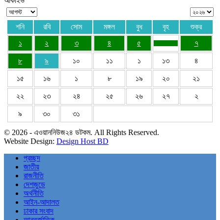
আর্কাইভ
শনি
রবি
সোম
মঙ্গল
বুধ
বৃহ
শুক্র
১
২
৩
৪
৫
৭
৮
৯
১০
১১
১
১৩
৪
১৫
১৬
১
৮
১৯
২০
২১
২২
২৩
২৪
২৫
২৬
২৭
২
৯
৩০
৩১
© 2026 - এওয়াননিউজ২৪ ডটকম. All Rights Reserved.
Website Design:
Design Host BD
প্রচ্ছদ
জাতীয়
রাজনীতি
দেশজুডে
অর্থনীতি
আইন-আদালত
ঢাকার সংবাদ
আন্তর্জাতিক