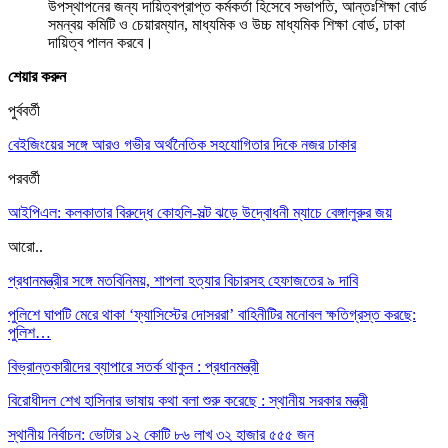
উপস্থাপনের জন্য দায়িত্বপ্রাপ্ত কর্মকর্তা হিসেবে সভাপতি, আন্তঃশিক্ষা বোর্ড
সমন্বয় কমিটি ও চেয়ারম্যান, মাধ্যমিক ও উচ্চ মাধ্যমিক শিক্ষা বোর্ড, ঢাকা
দায়িত্ব পালন করবে।
শেয়ার করুন
পুর্ববর্তী
বেইজিংয়ের সঙ্গে আরও গভীর অর্থনৈতিক সহযোগিতার দিকে নজর ঢাকার
পরবর্তী
আইপিএল: কলকাতার বিরুদ্ধে কোহলি-সল্ট ঝড়ে উদ্বোধনী ম্যাচে বেঙ্গালুরুর জয়
আরো..
প্রধানমন্ত্রীর সঙ্গে মতবিনিময়, শাপলা হত্যার বিচারসহ হেফাজতের ৯ দাবি
পুলিশে ঘাপটি মেরে থাকা ‘ফ্যাসিস্টের দোসররা’ বাহিনীটির মনোবল ক্ষতিগ্রস্ত করছে:
পুলিশ…
বিভ্রান্তকারীদের ব্যাপারে সতর্ক থাকুন : প্রধানমন্ত্রী
বিরোধীদল শেখ হাসিনার ভাষায় কথা বলা শুরু করেছে : স্থানীয় সরকার মন্ত্রী
স্থানীয় নির্বাচন: ভোটার ১২ কোটি ৮৬ লাখ ৩২ হাজার ৫৫৫ জন