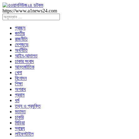
https://www.a1news24.com
প্রচ্ছদ
জাতীয়
রাজনীতি
দেশজুডে
অর্থনীতি
আইন-আদালত
ঢাকার সংবাদ
আন্তর্জাতিক
খেলা
বিনোদন
শিক্ষা
অপরাধ
প্রবাস
ধর্ম
তথ্য ও প্রযুক্তি
মতামত
চাকরি
মিডিয়া
স্বাস্থ্য
লাইফস্টাইল