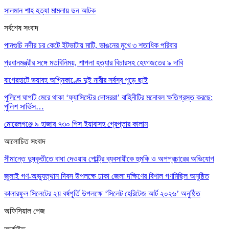
সালমান শাহ হত্যা মামলায় ডন আটক
সর্বশেষ সংবাদ
পানগুচি নদীর চর কেটে ইটভাটায় মাটি, ভাঙনের মুখে ৩ শতাধিক পরিবার
প্রধানমন্ত্রীর সঙ্গে মতবিনিময়, শাপলা হত্যার বিচারসহ হেফাজতের ৯ দাবি
বাগেরহাটে ভয়াবহ অগ্নিকাণ্ডে দুই নারীর সর্বস্ব পুড়ে ছাই
পুলিশে ঘাপটি মেরে থাকা ‘ফ্যাসিস্টের দোসররা’ বাহিনীটির মনোবল ক্ষতিগ্রস্ত করছে:
পুলিশ সার্ভিস…
মোরেলগঞ্জে ৯ হাজার ৭৩০ পিস ইয়াবাসহ গ্রেপ্তার কালাম
আলোচিত সংবাদ
সীমান্তে দুষ্কৃতীতে বাধা দেওয়ায় পোল্ট্রি ব্যবসায়ীকে হুমকি ও অপপ্রচারের অভিযোগ
জুলাই গণ-অভ্যুত্থান দিবস উপলক্ষে ঢাকা জেলা দক্ষিণের বিশাল গণমিছিল অনুষ্ঠিত
কালারফুল সিলেটের ২য় বর্ষপূর্তি উপলক্ষে ‘সিলেট হেরিটেজ আর্ট ২০২৬’ অনুষ্ঠিত
অফিসিয়াল পেজ