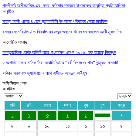
পল্লীকবি জসীমউদ্দিন-এর ‘কবর’ কবিতার শতবছর উপলক্ষ্যে আবৃত্তি প্রতিযোগিতা
অনুষ্ঠিত
মাহবুব আলী খানের ৪২তম মৃত্যুবার্ষিকী উপলক্ষে পরিবারের দোয়া মাহফিল
রসময় মেমোরিয়াল উচ্চ বিদ্যালয়ের নতুন ভবনের উদ্বোধন করলেন মন্ত্রী মুক্তাদির
আলোচিত সংবাদ
আন্তর্জাতিক রোবট অলিম্পিয়াড বাংলাদেশ ওপেন ২০২৬: শুরু হয়েছে নিবন্ধন
৫ অগাস্ট ঢাকার মানিক মিয়া অ্যাভিনিউয়ে “বর্ষা বিপ্লবের গান” উন্মুক্ত কনসার্ট
বর্তমান সরকারও ফ্যাসিবাদের পথে হাটছে- আবদুল কাইয়ূম
অফিসিয়াল পেজ
আর্কাইভ
শনি
রবি
সোম
মঙ্গল
বুধ
বৃহ
শুক্র
১
২
৩
৪
৫
৭
৮
৯
১০
১১
১
১৩
৪