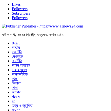
Likes
Followers
Subscribers
Followers
Publisher - https://www.a1news24.com
৭ই আগস্ট, ২০২৬ খ্রিস্টাব্দ, শুক্রবার, সকাল ৯:৪৯
প্রচ্ছদ
জাতীয়
রাজনীতি
দেশজুডে
অর্থনীতি
আইন-আদালত
ঢাকার সংবাদ
আন্তর্জাতিক
খেলা
বিনোদন
শিক্ষা
অপরাধ
প্রবাস
ধর্ম
তথ্য ও প্রযুক্তি
মতামত