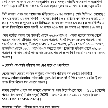
সেখানে কথা বলেন বাংলাদেশ আন্তঃশিক্ষা বোর্ড সমন্বয় কমিটির বাংলাদেশ আন্তঃশিক্ষা
বোর্ড সমন্বয় কমিটি ও ঢাকা বোর্ডের চেয়ারম্যান প্রফেসর ড. খন্দোকার এহসানুল কবির।
তিনি জানান, এবার গড় পাসের হার দাঁড়িয়েছে ৬৮.৪৫ শতাংশ। মোট জিপিএ-৫ পেয়েছে ১
লাখ ৩৯ হাজার ৩২ জন শিক্ষার্থী।গত বছর জিপিএ-৫ পেয়েছিল এক লাখ ৮২ হাজার ১২৯
জন। গত বছরের তুলনায় এবার জিপিএ-৫ কমেছে ৪৩ হাজার ৯৭ জন।এ বছর জিপিএ-৫
পাওয়া শিক্ষার্থীদের মধ্যে ছাত্রী ৭৩ হাজার ৬১৬ জন এবং ছাত্র ৬৫ হাজার ৪১৬ জন।
এবার সর্বোচ্চ পাসের হার রাজশাহী বোর্ডে ৭৭.৬৩ শতাংশ। এরপর রয়েছে যশোর বোর্ডে
৭৩.৬৯ শতাংশ, চট্টগ্রাম বোর্ডে ৭২.০৭ শতাংশ, সিলেট বিভাগে ৬৮.৫৭ শতাংশ, ঢাকা
বোর্ডে ৬৭.৫১ শতাংশ, দিনাজপুর বোর্ডে ৬৭.০৩ শতাংশ, কুমিল্লা বোর্ডে ৬৩.৬০ শতাংশ,
ময়মনসিংহ বোর্ডে ৫৮.২২ শতাংশ এবং সবচেয়ে কম পাসের হার বরিশাল বোর্ডে ৫৬.৩৮
শতাংশ। মাদরাসা বোর্ডে পাসের হার ৬৮.০৯ শতাংশ ও কারিগরি বোর্ডে পাসের হার ৭৩.৬৩
শতাংশ।
৯ বোর্ডের এসএসসি পরীক্ষার ফল দেখা যাবে যে পদ্ধতিতে
দেশের নয়টি বোর্ডের অধীনে অনুষ্ঠিত এসএসসি পরীক্ষার ফল দেখতে শিক্ষার্থীরা
www.educationboardresults.gov.bd ওয়েবসাইটে গিয়ে রোল ও রেজিস্ট্রেশন
নম্বর দিয়ে নিজের ফল দেখতে পারবে।
আবার মোবাইল থেকে ফল জানতে মেসেজ অপশনে গিয়ে লিখতে হবে — SSC [বোর্ডের
প্রথম তিন অক্ষর] [রোল নম্বর] 2025—এবং পাঠাতে হবে ১৬২২২ নম্বরে (যেমন :
SSC Dha 123456 2025)।
মাদ্রাসার ‘দাখিল’ পরীক্ষার ফল দেখা যাবে যেভাবে