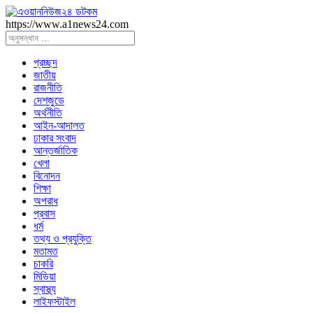
https://www.a1news24.com
প্রচ্ছদ
জাতীয়
রাজনীতি
দেশজুডে
অর্থনীতি
আইন-আদালত
ঢাকার সংবাদ
আন্তর্জাতিক
খেলা
বিনোদন
শিক্ষা
অপরাধ
প্রবাস
ধর্ম
তথ্য ও প্রযুক্তি
মতামত
চাকরি
মিডিয়া
স্বাস্থ্য
লাইফস্টাইল