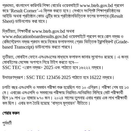
প্রথমত, বাংলাদেশ কারিগরি শিক্ষা বোর্ডের ওয়েবসাইটে www.bteb.gov.bd প্রবেশ
করে ‘Result Corner’-এ ক্লিক করতে হবে। সেখানে সংশ্লিষ্ট শিক্ষাপ্রতিষ্ঠানের
আইডি অথবা প্রতিষ্ঠান কোড এন্ট্রি করে প্রতিষ্ঠানভিত্তিক ফলের ফলপত্র (Result
Sheet) ডাউনলোড করা যাবে।
দ্বিতীয়ত, শিক্ষার্থীরা www.bteb.gov.bd অথবা
www.educationboardresults.gov.bd ওয়েবসাইটে প্রবেশ করে রোল নম্বর ও
রেজিস্ট্রেশন নম্বর প্রদান করে নিজের ফলাফলসহ গ্রেড ভিত্তিক ট্রান্সক্রিপ্ট (Grade-
based Transcript) ডাউনলোড করতে পারবে।
তৃতীয়ত, মোবাইল ফোনে এসএমএসের মাধ্যমে ফলাফল জানার সুযোগও রয়েছে। এ জন্য
মোবাইলের মেসেজ অপশনে গিয়ে টাইপ করতে হবে—
SSC TEC <রোল নম্বর> 2025 এবং পাঠাতে হবে ১৬২২২ নম্বরে।
উদাহরণস্বরূপ : SSC TEC 123456 2025 পাঠাতে হবে 16222 নম্বরে।
চলতি বছর এসএসসি ও সমমান পরীক্ষা শুরু হয়েছিল গত ১০ এপ্রিল। পরীক্ষা শেষ হয় ১৩
মে। এবারের এসএসসি ও সমমানের পরীক্ষায় নিয়মিত-অনিয়মিত মিলিয়ে মোট পরীক্ষার্থী
ছিল ১৯ লাখ ২৮ হাজার ৯৭০ জন। ২০২৪ সালের তুলনায় এবার প্রায় এক লাখ পরীক্ষার্থী
কম ছিল। এবার ফল তৈরি হয়েছে ‘বাস্তব মূল্যায়ন’ নীতিতে।
শেয়ার করুন
পুর্ববর্তী