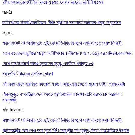
রাষ্ট্র সংস্কারের মৌলিক বিষয়ে একমত হওয়ার আহ্বান আলী রীয়াজের
পরবর্তী
জাতিসংঘের মানবাধিকারবিষয়ক মিশন স্থাপনে সমঝোতা স্মারকের খসড়া অনুমোদন
আরো..
গ্যাস সংকট স্বাভাবিক হতে দুই থেকে তিনদিনের মতো সময় লাগবে: জ্বালানিমন্ত্রী
২তম বাংলাদেশ জুনিয়র সায়েন্স অলিম্পিয়াড (বিডিজেএসও ২০২৬)-এর রেজিস্ট্রেশন শুরু
দেশে হাম উপসর্গে আরও ছয়জনের মৃত্যু, একদিনে শনাক্ত ৮৫
রাষ্ট্রপতি নির্বাচনের তফসিল ঘোষণা
নদী দূষণ রোধে সমন্বিত পদক্ষেপ গ্রহণে অবহেলার কোনো সুযোগ নেই : প্রধানমন্ত্রী
শিকলমুক্ত গণতান্ত্রিক দেশ গড়তে প্রাতিষ্ঠানিক কাঠামো তৈরি করতে চায় সরকার :
তথ্যমন্ত্রী
সর্বশেষ সংবাদ
গ্যাস সংকট স্বাভাবিক হতে দুই থেকে তিনদিনের মতো সময় লাগবে: জ্বালানিমন্ত্রী
প্রধানমন্ত্রীর সঙ্গে দেখা করে ক্ষুদে শিল্পী অনুশ্রীর স্বপ্নপূরণ, মিলল হারমোনিয়াম উপহার