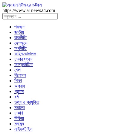
https://www.a1news24.com
প্রচ্ছদ
জাতীয়
রাজনীতি
দেশজুডে
অর্থনীতি
আইন-আদালত
ঢাকার সংবাদ
আন্তর্জাতিক
খেলা
বিনোদন
শিক্ষা
অপরাধ
প্রবাস
ধর্ম
তথ্য ও প্রযুক্তি
মতামত
চাকরি
মিডিয়া
স্বাস্থ্য
লাইফস্টাইল