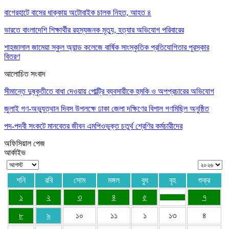
বাগেরহাটে বাসের ধাক্কায় অটোবাইক চালক নিহত, আহত ৪
ভারতে বাংলাদেশি শিক্ষার্থীর রহস্যজনক মৃত্যু, হত্যার অভিযোগ পরিবারের
শাহজালাল জামেয়া স্কুল অ্যান্ড কলেজে বার্ষিক সাংস্কৃতিক প্রতিযোগিতার পুরস্কার
বিতরণ
আলোচিত সংবাদ
সীমান্তে দুষ্কৃতীতে বাধা দেওয়ায় পোল্ট্রি ব্যবসায়ীকে হুমকি ও অপপ্রচারের অভিযোগ
জুলাই গণ-অভ্যুত্থান দিবস উপলক্ষে ঢাকা জেলা দক্ষিণের বিশাল গণমিছিল অনুষ্ঠিত
পদ-পদবী সংকটে মানবেতর জীবন এমপিওভুক্ত চতুর্থ শ্রেণির কর্মচারীদের
অফিসিয়াল পেজ
আর্কাইভ
শনি
রবি
সোম
মঙ্গল
বুধ
বৃহ
শুক্র
১
২
৩
৪
৫
৭
৮
৯
১০
১১
১
১৩
৪