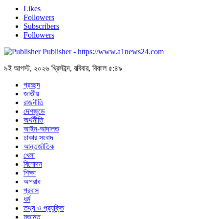
Likes
Followers
Subscribers
Followers
Publisher - https://www.a1news24.com
৯ই আগস্ট, ২০২৬ খ্রিস্টাব্দ, রবিবার, বিকাল ৫:৪৯
প্রচ্ছদ
জাতীয়
রাজনীতি
দেশজুডে
অর্থনীতি
আইন-আদালত
ঢাকার সংবাদ
আন্তর্জাতিক
খেলা
বিনোদন
শিক্ষা
অপরাধ
প্রবাস
ধর্ম
তথ্য ও প্রযুক্তি
মতামত