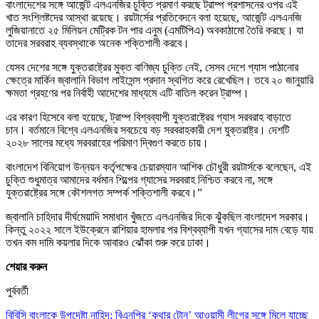
বাংলাদেশের সঙ্গে আর্জেন্ট এলএনজির চুক্তি প্রমাণ করছে ট্রাম্প প্রশাসনের ওপর এই
খাত সংশ্লিষ্টদের আস্থা রয়েছে। রয়টার্সের প্রতিবেদনে বলা হয়েছে, আর্জেন্ট এলএনজি
লুজিয়ানাতে ২৫ মিলিয়ন মেট্রিক টন পার এনুম (এমটিপিএ) অবকাঠামো তৈরি করছে। যা
তাদের সরবরাহ ব্যবস্থাকে অনেক শক্তিশালী করবে।
যেসব দেশের সঙ্গে যুক্তরাষ্ট্রের মুক্ত বাণিজ্য চুক্তি নেই, সেসব দেশে গ্যাস পাঠানোর
ক্ষেত্রে মার্কিন জ্বালানি বিভাগ লাইসেন্স প্রদান স্থগিত করে রেখেছিল। তবে ২০ জানুয়ারি
ক্ষমতা গ্রহণের পর নির্বাহী আদেশের মাধ্যমে এটি বাতিল করেন ট্রাম্প।
এর কারণ হিসেবে বলা হয়েছে, ট্রাম্প বিশ্বব্যাপী যুক্তরাষ্ট্রের গ্যাস সরবরাহ বাড়াতে
চান। বর্তমানে বিশ্বে এলএনজির সবচেয়ে বড় সরবরাহকারী দেশ যুক্তরাষ্ট্র। দেশটি
২০২৮ সালের মধ্যে সরবরাহের পরিমাণ দ্বিগুণ করতে চায়।
বাংলাদেশ বিনিয়োগ উন্নয়ন কর্তৃপক্ষের চেয়ারম্যান আশিক চৌধুরী রয়টার্সকে বলেছেন, এই
চুক্তি শুধুমাত্র আমাদের বর্ধমান শিল্পের গ্যাসের সরবরাহ নিশ্চিত করবে না, সঙ্গে
যুক্তরাষ্ট্রের সঙ্গে কৌশলগত সম্পর্ক শক্তিশালী করবে।”
জ্বালানি চাহিদার দীর্ঘমেয়াদি সমাধান খুঁজতে এলএনজির দিকে ঝুঁকছিল বাংলাদেশ সরকার।
কিন্তু ২০২২ সালে ইউক্রেনে রাশিয়ার হামলার পর বিশ্বব্যাপী যখন গ্যাসের দাম বেড়ে যায়
তখন কম দামি কয়লার দিকে আবারও ঝোঁকা শুরু করে ঢাকা।
শেয়ার করুন
পুর্ববর্তী
বিবিসি বাংলাকে উপদেষ্টা নাহিদ; বিএনপির ‘কথার টোন’ আওয়ামী লীগের সঙ্গে মিলে যাচ্ছে