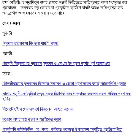
রক্ষা বেড়িবাঁধের স্থায়িত্ব বজায় রাখতে জরুরি ভিত্তিতে ক্ষতিগ্রস্ত অংশ সংস্কার করা
প্রয়োজন। অন্যথায় বড় জোয়ার বা প্রাকৃতিক দুর্যোগে বাঁধটি আরও ক্ষতিগ্রস্ত হয়ে
জনদুর্ভোগ ও ক্ষয়ক্ষতির মাত্রা বাড়তে পারে।
শেয়ার করুন
পুর্ববর্তী
‘প্রথম ভালোবাসা কি ভুলা যায়?’ ব্যস!
পরবর্তী
মৌসুমি নিম্নচাপের প্রভাবে সুন্দরবন ও মোংলা উপকূলে দুর্যোগপূর্ণ আবহাওয়া
আরো..
মৌলভীবাজারে কৃষকদের বিক্ষোভ সমাবেশ ও জেলা প্রশাসকের কাছে স্মারকলিপি প্রদান
তালায় মহান্দী–কাটবুনিয়া নতুন সড়ক নির্মাণকাজের উদ্বোধন করলেন জেলা পরিষদ প্রশাসক
হাবিব
সিলেটে দুই বাসের সংঘর্ষে নিহত ৮, আহত অনেক
বগুড়ায় বাসচাপায় ঝরল ৭ শ্রমিকের প্রাণ
পল্লীকবি জসীমউদ্দিন-এর ‘কবর’ কবিতার শতবছর উপলক্ষ্যে আবৃত্তি প্রতিযোগিতা