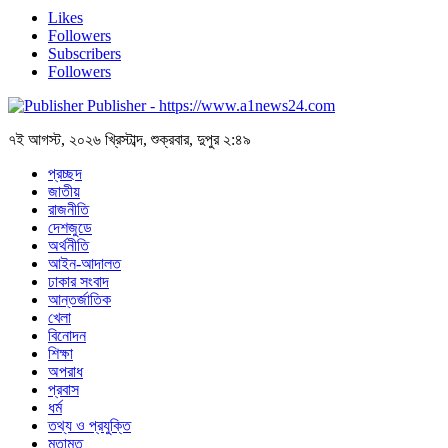
Likes
Followers
Subscribers
Followers
Publisher - https://www.a1news24.com
৭ই আগস্ট, ২০২৬ খ্রিস্টাব্দ, শুক্রবার, দুপুর ২:৪৯
প্রচ্ছদ
জাতীয়
রাজনীতি
দেশজুডে
অর্থনীতি
আইন-আদালত
ঢাকার সংবাদ
আন্তর্জাতিক
খেলা
বিনোদন
শিক্ষা
অপরাধ
প্রবাস
ধর্ম
তথ্য ও প্রযুক্তি
মতামত