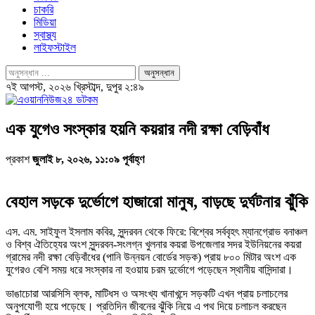
চাকরি
মিডিয়া
স্বাস্থ্য
লাইফস্টাইল
৭ই আগস্ট, ২০২৬ খ্রিস্টাব্দ, দুপুর ২:৪৯
এক যুগেও সংস্কার হয়নি কয়রার নদী রক্ষা বেড়িবাঁধ
প্রকাশ
জুলাই ৮, ২০২৬, ১১:০৯ পূর্বাহ্ণ
বেহাল সড়কে দুর্ভোগে হাজারো মানুষ, বাড়ছে দুর্ঘটনার ঝুঁকি
এস. এম. সাইফুল ইসলাম কবির, সুন্দরবন থেকে ফিরে: বিশ্বের সর্ববৃহৎ ম্যানগ্রোভ বনাঞ্চল
ও বিশ্ব ঐতিহ্যের অংশ সুন্দরবন-সংলগ্ন খুলনার কয়রা উপজেলার সদর ইউনিয়নের কয়রা
গ্রামের নদী রক্ষা বেড়িবাঁধের (পানি উন্নয়ন বোর্ডের সড়ক) প্রায় ৮০০ মিটার অংশ এক
যুগেরও বেশি সময় ধরে সংস্কার না হওয়ায় চরম দুর্ভোগে পড়েছেন স্থানীয় বাসিন্দারা।
ভাঙাচোরা আরসিসি ব্লক, মাটিধস ও অসংখ্য খানাখন্দে সড়কটি এখন প্রায় চলাচলের
অনুপযোগী হয়ে পড়েছে। প্রতিদিন জীবনের ঝুঁকি নিয়ে এ পথ দিয়ে চলাচল করছেন