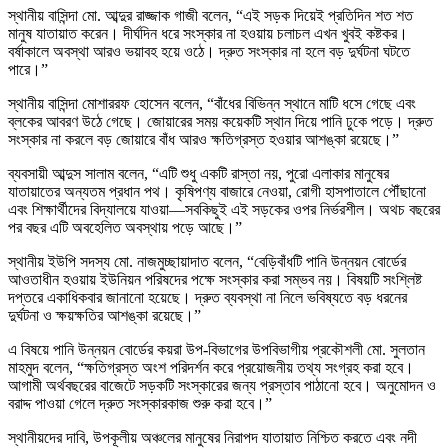
স্থানীয় বাসিন্দা মো. আব্দুর রাজ্জাক গাজী বলেন, “এই সড়ক দিয়েই প্রতিদিন শত শত
মানুষ যাতায়াত করেন। দীর্ঘদিন ধরে সংস্কার না হওয়ায় চলাচল এখন খুবই কষ্টকর।
বর্ষাকালে অবস্থা আরও ভয়াবহ হয়ে ওঠে। দ্রুত সংস্কার না হলে বড় দুর্ঘটনা ঘটতে
পারে।”
স্থানীয় বাসিন্দা মোশাররফ হোসেন বলেন, “বাঁধের বিভিন্ন স্থানে মাটি ধসে গেছে এবং
ব্লকের আবরণ উঠে গেছে। জোয়ারের সময় কয়েকটি স্থান দিয়ে পানি ঢুকে পড়ে। দ্রুত
সংস্কার না করলে বড় জোয়ারে বাঁধ আরও ক্ষতিগ্রস্ত হওয়ার আশঙ্কা রয়েছে।”
ব্যবসায়ী আব্দুস সালাম বলেন, “এটি শুধু একটি রাস্তা নয়, পুরো এলাকার মানুষের
যাতায়াতের অন্যতম প্রধান পথ। কৃষিপণ্য বাজারে নেওয়া, রোগী হাসপাতালে পৌঁছানো
এবং শিক্ষার্থীদের বিদ্যালয়ে যাওয়া—সবকিছুই এই সড়কের ওপর নির্ভরশীল। অথচ বছরের
পর বছর এটি অবহেলিত অবস্থায় পড়ে আছে।”
স্থানীয় ইউপি সদস্য মো. নাজমুচ্ছায়াদাত বলেন, “বেড়িবাঁধটি পানি উন্নয়ন বোর্ডের
আওতাধীন হওয়ায় ইউনিয়ন পরিষদের পক্ষে সংস্কার করা সম্ভব নয়। বিষয়টি সংশ্লিষ্ট
দপ্তরে একাধিকবার জানানো হয়েছে। দ্রুত ব্যবস্থা না নিলে ভবিষ্যতে বড় ধরনের
দুর্ঘটনা ও ক্ষয়ক্ষতির আশঙ্কা রয়েছে।”
এ বিষয়ে পানি উন্নয়ন বোর্ডের কয়রা উপ-বিভাগের উপবিভাগীয় প্রকৌশলী মো. সুলতান
মাহমুদ বলেন, “ক্ষতিগ্রস্ত অংশ পরিদর্শন করে প্রয়োজনীয় তথ্য সংগ্রহ করা হবে।
আগামী অর্থবছরের বাজেটে সড়কটি সংস্কারের জন্য প্রস্তাব পাঠানো হবে। অনুমোদন ও
বরাদ্দ পাওয়া গেলে দ্রুত সংস্কারকাজ শুরু করা হবে।”
স্থানীয়দের দাবি, উপকূলীয় অঞ্চলের মানুষের নিরাপদ যাতায়াত নিশ্চিত করতে এবং নদী