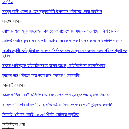
অনুষ্ঠিত
মাহবুব আলী খানের ৪২তম মৃত্যুবার্ষিকী উপলক্ষে পরিবারের দোয়া মাহফিল
সর্বশেষ সংবাদ
পোশাক শিল্পে মূল্য সংযোজন বাড়াতে বাংলাদেশে বড় সম্ভাবনা দেখছে দক্ষিণ কোরিয়া
মৌলভীবাজারে কৃষকদের বিক্ষোভ সমাবেশ ও জেলা প্রশাসকের কাছে স্মারকলিপি প্রদান
তালায় মহান্দী–কাটবুনিয়া নতুন সড়ক নির্মাণকাজের উদ্বোধন করলেন জেলা পরিষদ প্রশাসক
হাবিব
ঢাকায় পাকিস্তান হাইকমিশনারের বাসায় আগুন, আইসিইউতে হাইকমিশনার
র‌্যাবের নাম পরিবর্তন হয়ে নতুন রূপে আসছে ‘এসআরবি’
আলোচিত সংবাদ
আন্তর্জাতিক রোবট অলিম্পিয়াড বাংলাদেশ ওপেন ২০২৬: শুরু হয়েছে নিবন্ধন
৫ অগাস্ট ঢাকার মানিক মিয়া অ্যাভিনিউয়ে “বর্ষা বিপ্লবের গান” উন্মুক্ত কনসার্ট
সিলেটে ‘নৌযান শুমারি ২০২৬’ শীর্ষক সেমিনার অনুষ্ঠিত
অফিসিয়াল পেজ