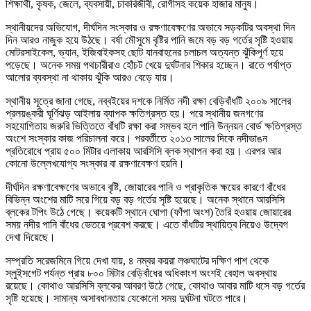
শিক্ষার্থী, কৃষক, জেলে, ব্যবসায়ী, চাকরিজীবী, রোগীসহ কয়েক হাজার মানুষ।
স্থানীয়দের অভিযোগ, দীর্ঘদিন সংস্কার ও রক্ষণাবেক্ষণের অভাবে সড়কটির অবস্থা দিন
দিন আরও নাজুক হয়ে উঠছে। বর্ষা মৌসুমে বৃষ্টির পানি জমে বড় বড় গর্তের সৃষ্টি হওয়ায়
মোটরসাইকেল, ভ্যান, ইজিবাইকসহ ছোট যানবাহনের চলাচল অত্যন্ত ঝুঁকিপূর্ণ হয়ে
পড়েছে। অনেক সময় পথচারীরাও হোঁচট খেয়ে দুর্ঘটনার শিকার হচ্ছেন। রাতে পর্যাপ্ত
আলোর ব্যবস্থা না থাকায় ঝুঁকি আরও বেড়ে যায়।
স্থানীয় সূত্রে জানা গেছে, নব্বইয়ের দশকে নির্মিত নদী রক্ষা বেড়িবাঁধটি ২০০৯ সালের
প্রলয়ঙ্করী ঘূর্ণিঝড় আইলায় ব্যাপক ক্ষতিগ্রস্ত হয়। পরে স্থানীয় জনগণের
সহযোগিতায় জরুরি ভিত্তিতে বাঁধটি রক্ষা করা সম্ভব হলে পানি উন্নয়ন বোর্ড ক্ষতিগ্রস্ত
অংশে সংস্কার কাজ পরিচালনা করে। পরবর্তীতে ২০১৩ সালের দিকে নদীভাঙন
প্রতিরোধে প্রায় ৫০০ মিটার এলাকায় আরসিসি ব্লক স্থাপন করা হয়। এরপর আর
কোনো উল্লেখযোগ্য সংস্কার বা রক্ষণাবেক্ষণ হয়নি।
দীর্ঘদিন রক্ষণাবেক্ষণের অভাবে বৃষ্টি, জোয়ারের পানি ও প্রাকৃতিক ক্ষয়ের কারণে বাঁধের
বিভিন্ন অংশের মাটি সরে গিয়ে বড় বড় গর্তের সৃষ্টি হয়েছে। অনেক স্থানে আরসিসি
ব্লকের টপিং উঠে গেছে। কয়েকটি স্থানে ঘোগা (ফাঁপা অংশ) তৈরি হওয়ায় জোয়ারের
সময় নদীর পানি বাঁধের ভেতরে প্রবেশ করছে। এতে বাঁধটির স্থায়িত্ব নিয়েও উদ্বেগ
দেখা দিয়েছে।
সম্প্রতি সরেজমিনে গিয়ে দেখা যায়, ৪ নম্বর কয়রা লঞ্চঘাটের দক্ষিণ পাশ থেকে
স্লুইসগেট পর্যন্ত প্রায় ৮০০ মিটার বেড়িবাঁধের অধিকাংশ অংশই বেহাল অবস্থায়
রয়েছে। কোথাও আরসিসি ব্লকের আবরণ উঠে গেছে, কোথাও আবার মাটি ধসে বড় গর্তের
সৃষ্টি হয়েছে। সামান্য অসাবধানতায় যেকোনো সময় দুর্ঘটনা ঘটতে পারে।