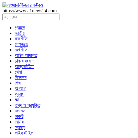
https://www.a1news24.com
প্রচ্ছদ
জাতীয়
রাজনীতি
দেশজুডে
অর্থনীতি
আইন-আদালত
ঢাকার সংবাদ
আন্তর্জাতিক
খেলা
বিনোদন
শিক্ষা
অপরাধ
প্রবাস
ধর্ম
তথ্য ও প্রযুক্তি
মতামত
চাকরি
মিডিয়া
স্বাস্থ্য
লাইফস্টাইল