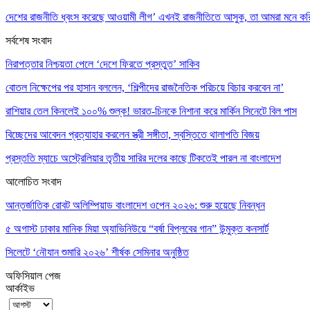
দেশের রাজনীতি ধ্বংস করেছে আওয়ামী লীগ’ এখনই রাজনীতিতে আসুক, তা আমরা মনে 
সর্বশেষ সংবাদ
নিরাপত্তার নিশ্চয়তা পেলে ‘দেশে ফিরতে প্রস্তুত’ সাকিব
বোতল নিক্ষেপের পর হাসান বললেন, ‘শিল্পীদের রাজনৈতিক পরিচয়ে বিচার করবেন না’
রাশিয়ার তেল কিনলেই ১০০% শুল্ক! ভারত-চিনকে নিশানা করে মার্কিন সিনেটে বিল পাস
বিচ্ছেদের আবেদন প্রত্যাহার করলেন স্ত্রী সঙ্গীতা, স্বস্তিতে থালাপতি বিজয়
প্রস্ততি ম্যাচে অস্ট্রেলিয়ার তৃতীয় সারির দলের কাছে টিকতেই পারল না বাংলাদেশ
আলোচিত সংবাদ
আন্তর্জাতিক রোবট অলিম্পিয়াড বাংলাদেশ ওপেন ২০২৬: শুরু হয়েছে নিবন্ধন
৫ অগাস্ট ঢাকার মানিক মিয়া অ্যাভিনিউয়ে “বর্ষা বিপ্লবের গান” উন্মুক্ত কনসার্ট
সিলেটে ‘নৌযান শুমারি ২০২৬’ শীর্ষক সেমিনার অনুষ্ঠিত
অফিসিয়াল পেজ
আর্কাইভ