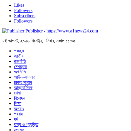
Likes
Followers
Subscribers
Followers
Publisher - https://www.a1news24.com
৮ই আগস্ট, ২০২৬ খ্রিস্টাব্দ, শনিবার, সকাল ১১:০৫
প্রচ্ছদ
জাতীয়
রাজনীতি
দেশজুডে
অর্থনীতি
আইন-আদালত
ঢাকার সংবাদ
আন্তর্জাতিক
খেলা
বিনোদন
শিক্ষা
অপরাধ
প্রবাস
ধর্ম
তথ্য ও প্রযুক্তি
মতামত