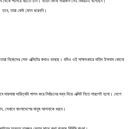
ত্ব থেকে পালিয়ে বাঁচতে চান। নাহিদ কিংবা সারজিস সেই বিষয়টিই বলেছেন।
াংলা। তবে, তারা কেউ ফোন ধরেননি।
ং তারা নিজেদের সেফ এক্সিটের কথাও ভাবছে। যদিও ওই সাক্ষাৎকারে নাহিদ ইসলাম কোনো
।
দায়সারা দায়িত্বটা পালন করে নির্বাচনের মধ্য দিয়ে এক্সিট নিতে পারলেই হলো। দেশে
যান, সেখানে বাংলাদেশের মানুষ আপনাকে ধরবে।
পর্যায়ের অন্তত চারজন নেতার সাথে কথা বলেছে বিবিসি বাংলা।