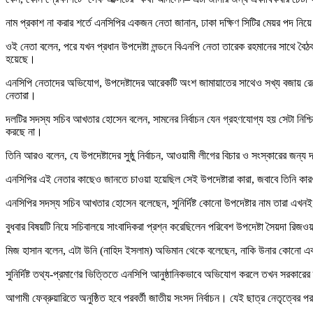
নাম প্রকাশ না করার শর্তে এনসিপির একজন নেতা জানান, ঢাকা দক্ষিণ সিটির মেয়র পদ নিয়
ওই নেতা বলেন, পরে যখন প্রধান উপদেষ্টা লন্ডনে বিএনপি নেতা তারেক রহমানের সাথে ব
হয়েছে।
এনসিপি নেতাদের অভিযোগ, উপদেষ্টাদের আরেকটি অংশ জামায়াতের সাথেও সখ্য বজায় রেখে
নেতারা।
দলটির সদস্য সচিব আখতার হোসেন বলেন, সামনের নির্বাচন যেন গ্রহণযোগ্য হয় সেটা নিশ্
করছে না।
তিনি আরও বলেন, যে উপদেষ্টাদের সুষ্ঠু নির্বাচন, আওয়ামী লীগের বিচার ও সংস্কারের জন্
এনসিপির এই নেতার কাছেও জানতে চাওয়া হয়েছিল সেই উপদেষ্টারা কারা, জবাবে তিনি কা
এনসিপির সদস্য সচিব আখতার হোসেন বলেছেন, সুনির্দিষ্ট কোনো উপদেষ্টার নাম তারা এখনই
বুধবার বিষয়টি নিয়ে সচিবালয়ে সাংবাদিকরা প্রশ্ন করেছিলেন পরিবেশ উপদেষ্টা সৈয়দা রিজ
মিজ হাসান বলেন, এটা উনি (নাহিদ ইসলাম) অভিমান থেকে বলেছেন, নাকি উনার কোনো একট
সুনির্দিষ্ট তথ্য-প্রমাণের ভিত্তিতে এনসিপি আনুষ্ঠানিকভাবে অভিযোগ করলে তখন সরকারে
আগামী ফেব্রুয়ারিতে অনুষ্ঠিত হবে পরবর্তী জাতীয় সংসদ নির্বাচন। যেই ছাত্র নেতৃত্বের