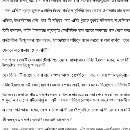
তিনি আরও বলেন, আওয়ামী লীগ নেতাকর্মীদের বিচার ও সংস্কার গণঅভ্যুত্থানের আকাঙ্ক্ষ
‘সেফ এক্সিট’ প্রশ্ন তুললেও নাহিদ কিংবা সারজিস সুনির্দিষ্ট করে কোনো উপদেষ্টার নাম
এদিকে, উপদেষ্টাদের কেউ কেউ কী সত্যিই সেফ এক্সিট খুঁজছে বুধবার সচিবালয়ে সাংবাদিকদ
তিনি বলেছেন, নাহিদ ইসলামের বক্তব্যটা স্পেসিফিক হলে হয়তো সরকারের পক্ষ থেকে ক
রাজনৈতিক বিশ্লেষকরা মনে করেন, উপদেষ্টাদের দায়িত্ব পালন করতে না পারা ব্যর্থতা, তব
যেভাবে আলোচনায় ‘সেফ এক্সিট’
গত শনিবার একটি বেসরকারি টেলিভিশনে দেওয়া সাক্ষাৎকারে নাহিদ ইসলাম বলেন, অন্তর্বর
উপদেষ্টার নাম উল্লেখ করেননি।
তবে তিনি এটি বলেছেন, তারা যাদের ওপর আস্থা রেখেছিলেন, তাদের দ্বারা গণঅভ্যুত্থা
নাহিদ ইসলামের এই বক্তব্যের পর মঙ্গলবার প্রায় একই রকম বক্তব্য দিয়েছেন এনসিপির
উত্তরের জেলা নওগাঁয় এনসিপির জেলা ও উপজেলার সমন্বয় সভা শেষে সাংবাদিকদের সামনে ত
থাকুন, আর দেশের বাইরে থাকুক। এই দায়সারা দায়িত্ব নেওয়ার জন্য অভ্যুত্থান পরবর্ত
এ সময় তিনি আরও বলেন, কোথায় সেফ এক্সিট নেবে? পৃথিবীতে সেফ এক্সিট নেওয়ার একটাই 
কী বলছেন এনসিপি নেতারা? কেন এই আলোচনা?
কেন, কোন প্রেক্ষাপটে ‘সেফ এক্সিটের’ কথা আনলেন– এটা জানার জন্য একাধিকবার চেষ্টা