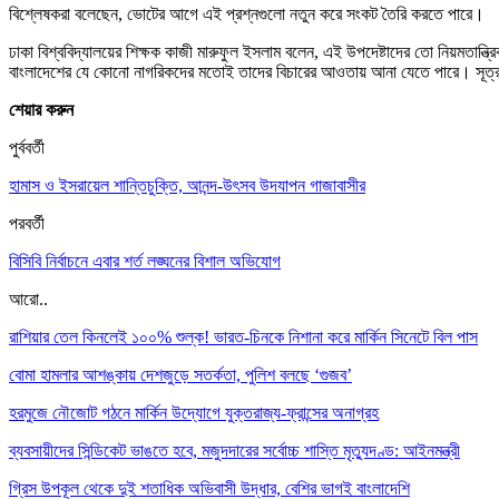
বিশ্লেষকরা বলেছেন, ভোটের আগে এই প্রশ্নগুলো নতুন করে সংকট তৈরি করতে পারে।
ঢাকা বিশ্ববিদ্যালয়ের শিক্ষক কাজী মারুফুল ইসলাম বলেন, এই উপদেষ্টাদের তো নিয়মতান্ত
বাংলাদেশের যে কোনো নাগরিকদের মতোই তাদের বিচারের আওতায় আনা যেতে পারে। সূত্র: 
শেয়ার করুন
পুর্ববর্তী
হামাস ও ইসরায়েল শান্তিচুক্তি, আনন্দ-উৎসব উদযাপন গাজাবাসীর
পরবর্তী
বিসিবি নির্বাচনে এবার শর্ত লঙ্ঘনের বিশাল অভিযোগ
আরো..
রাশিয়ার তেল কিনলেই ১০০% শুল্ক! ভারত-চিনকে নিশানা করে মার্কিন সিনেটে বিল পাস
বোমা হামলার আশঙ্কায় দেশজুড়ে সতর্কতা, পুলিশ বলছে ‘গুজব’
হরমুজে নৌজোট গঠনে মার্কিন উদ্যোগে যুক্তরাজ্য-ফ্রান্সের অনাগ্রহ
ব্যবসায়ীদের সিন্ডিকেট ভাঙতে হবে, মজুদদারের সর্বোচ্চ শাস্তি মৃত্যুদণ্ড: আইনমন্ত্রী
গ্রিস উপকূল থেকে দুই শতাধিক অভিবাসী উদ্ধার, বেশির ভাগই বাংলাদেশি