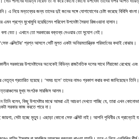
া। সেটি পালনের দায়িত্ব নিয়েও তা না করে কোনো কোনো উপদেষ্টা তাদের ওপর অর্পিত দায়ি
 বলেননি। এ নিয়ে মন্তব্যের জন্য তাদের দুই জনের সঙ্গে যোগাযোগের চেষ্টা করেছে বিবিসি ব
ের এমন প্রশ্নে মুখোমুখি হয়েছিলেন পরিবেশ উপদেষ্টা সৈয়দা রিজওয়ানা হাসান।
থা বলা যেত। এখানে তো সরকারের বক্তব্য দেওয়ার তো সুযোগ নেই।
ে ‘সেফ এক্সিটের’ প্রশ্ন আসলে সেটি মূলত একটা অনিয়মতান্ত্রিক পরিবর্তনের কথাই বোঝায়।
্তীকালীন সরকারের উপদেষ্টাদের অনেকেই বিভিন্ন রাজনৈতিক দলের সাথে লিঁয়াজো রেখেছে এব
নের নেতৃত্ব প্রতারিত হয়েছে। ‘সময় হলে’ তাদের নামও প্রকাশ করার কথা জানিয়েছেন তিনি
 উত্তরাঞ্চলের মুখ্য সংগঠক সারজিস আলম।
িনি বলেন, কিছু উপদেষ্টার মাঝে আমরা এই আচরণ দেখতে পাচ্ছি যে, তারা এখন কোনোভাবে 
ী একটা সরকার কাজ করতে পারে না।
জায়গা, সেটা হচ্ছে মৃত্যু। এছাড়া কোনো সেফ এক্সিট নাই। আপনি পৃথিবীর যে প্রান্তেই 
 করেও নাহিদ ইসলাম বা সারজিস আলমের বক্তব্য পাওয়া যায়নি। তবে এ নিয়ে এনসিপির শীর্ষ 