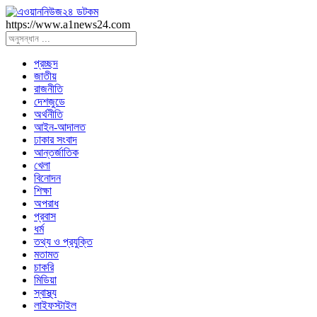
https://www.a1news24.com
প্রচ্ছদ
জাতীয়
রাজনীতি
দেশজুডে
অর্থনীতি
আইন-আদালত
ঢাকার সংবাদ
আন্তর্জাতিক
খেলা
বিনোদন
শিক্ষা
অপরাধ
প্রবাস
ধর্ম
তথ্য ও প্রযুক্তি
মতামত
চাকরি
মিডিয়া
স্বাস্থ্য
লাইফস্টাইল