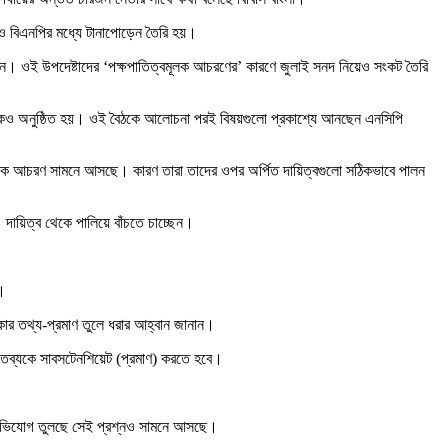
র ও বিএনপির মধ্যে টানাপোড়েন তৈরি হয়।
ছেন। ওই উপদেষ্টাদের ‘পক্ষপাতিত্বমূলক আচরণের’ কারণে জুলাই সনদ নিয়েও সংকট তৈরি
 বৈঠকও অনুষ্ঠিত হয়। ওই বৈঠকে আলোচনা পরই বিষয়গুলো প্রকাশ্যে আনছেন এনসিপি
্বমূলক আচরণ সামনে আসছে। কারণ তারা তাদের ওপর অর্পিত দায়িত্বগুলো সঠিকভাবে পালন
 দায়িত্ব থেকে পালিয়ে বাঁচতে চাচ্ছেন।
া।
্কার তথ্য-প্রমাণ তুলে ধরার আহ্বান জানান।
ক্তব্যকে সাবসটেনশিয়েট (প্রমাণ) করতে হবে।
িয়ে অভিযোগ তুলছে সেই প্রশ্নও সামনে আসছে।