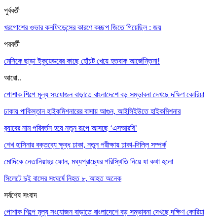
পুর্ববর্তী
খরগোশের ওভার কনফিডেন্সের কারণে কচ্ছপ জিতে গিয়েছিল : জয়
পরবর্তী
মেসিকে ছাড়া ইকুয়েডরের কাছে হোঁচট খেয়ে হতবাক আর্জেন্তিনা!
আরো..
পোশাক শিল্পে মূল্য সংযোজন বাড়াতে বাংলাদেশে বড় সম্ভাবনা দেখছে দক্ষিণ কোরিয়া
ঢাকায় পাকিস্তান হাইকমিশনারের বাসায় আগুন, আইসিইউতে হাইকমিশনার
র‌্যাবের নাম পরিবর্তন হয়ে নতুন রূপে আসছে ‘এসআরবি’
শেখ হাসিনার বক্তব্যে ক্ষুব্ধ ঢাকা, নতুন পরীক্ষায় ঢাকা-দিল্লি সম্পর্ক
মোদিকে নেতানিয়াহুর ফোন, মধ্যপ্রাচ্যের পরিস্থিতি নিয়ে যা কথা হলো
সিলেটে দুই বাসের সংঘর্ষে নিহত ৮, আহত অনেক
সর্বশেষ সংবাদ
পোশাক শিল্পে মূল্য সংযোজন বাড়াতে বাংলাদেশে বড় সম্ভাবনা দেখছে দক্ষিণ কোরিয়া