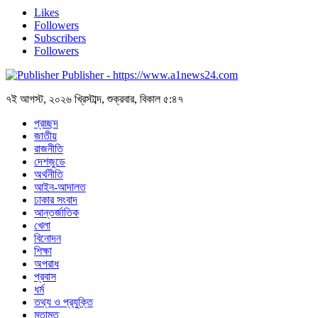
Likes
Followers
Subscribers
Followers
Publisher - https://www.a1news24.com
৭ই আগস্ট, ২০২৬ খ্রিস্টাব্দ, শুক্রবার, বিকাল ৫:৪৭
প্রচ্ছদ
জাতীয়
রাজনীতি
দেশজুডে
অর্থনীতি
আইন-আদালত
ঢাকার সংবাদ
আন্তর্জাতিক
খেলা
বিনোদন
শিক্ষা
অপরাধ
প্রবাস
ধর্ম
তথ্য ও প্রযুক্তি
মতামত