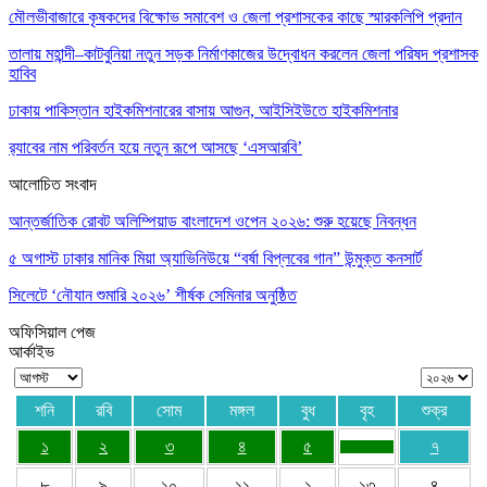
মৌলভীবাজারে কৃষকদের বিক্ষোভ সমাবেশ ও জেলা প্রশাসকের কাছে স্মারকলিপি প্রদান
তালায় মহান্দী–কাটবুনিয়া নতুন সড়ক নির্মাণকাজের উদ্বোধন করলেন জেলা পরিষদ প্রশাসক
হাবিব
ঢাকায় পাকিস্তান হাইকমিশনারের বাসায় আগুন, আইসিইউতে হাইকমিশনার
র‌্যাবের নাম পরিবর্তন হয়ে নতুন রূপে আসছে ‘এসআরবি’
আলোচিত সংবাদ
আন্তর্জাতিক রোবট অলিম্পিয়াড বাংলাদেশ ওপেন ২০২৬: শুরু হয়েছে নিবন্ধন
৫ অগাস্ট ঢাকার মানিক মিয়া অ্যাভিনিউয়ে “বর্ষা বিপ্লবের গান” উন্মুক্ত কনসার্ট
সিলেটে ‘নৌযান শুমারি ২০২৬’ শীর্ষক সেমিনার অনুষ্ঠিত
অফিসিয়াল পেজ
আর্কাইভ
শনি
রবি
সোম
মঙ্গল
বুধ
বৃহ
শুক্র
১
২
৩
৪
৫
৭
৮
৯
১০
১১
১
১৩
৪