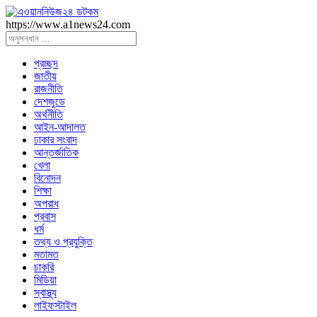
https://www.a1news24.com
প্রচ্ছদ
জাতীয়
রাজনীতি
দেশজুডে
অর্থনীতি
আইন-আদালত
ঢাকার সংবাদ
আন্তর্জাতিক
খেলা
বিনোদন
শিক্ষা
অপরাধ
প্রবাস
ধর্ম
তথ্য ও প্রযুক্তি
মতামত
চাকরি
মিডিয়া
স্বাস্থ্য
লাইফস্টাইল