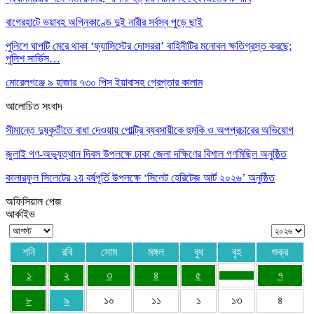
বাগেরহাটে ভয়াবহ অগ্নিকাণ্ডে দুই নারীর সর্বস্ব পুড়ে ছাই
পুলিশে ঘাপটি মেরে থাকা ‘ফ্যাসিস্টের দোসররা’ বাহিনীটির মনোবল ক্ষতিগ্রস্ত করছে:
পুলিশ সার্ভিস…
মোরেলগঞ্জে ৯ হাজার ৭৩০ পিস ইয়াবাসহ গ্রেপ্তার কালাম
আলোচিত সংবাদ
সীমান্তে দুষ্কৃতীতে বাধা দেওয়ায় পোল্ট্রি ব্যবসায়ীকে হুমকি ও অপপ্রচারের অভিযোগ
জুলাই গণ-অভ্যুত্থান দিবস উপলক্ষে ঢাকা জেলা দক্ষিণের বিশাল গণমিছিল অনুষ্ঠিত
কালারফুল সিলেটের ২য় বর্ষপূর্তি উপলক্ষে ‘সিলেট হেরিটেজ আর্ট ২০২৬’ অনুষ্ঠিত
অফিসিয়াল পেজ
আর্কাইভ
শনি
রবি
সোম
মঙ্গল
বুধ
বৃহ
শুক্র
১
২
৩
৪
৫
৭
৮
৯
১০
১১
১
১৩
৪