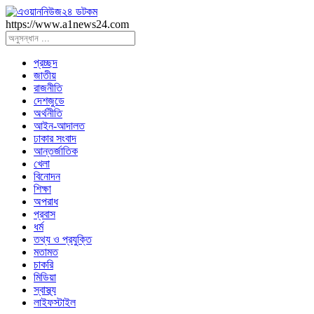
https://www.a1news24.com
প্রচ্ছদ
জাতীয়
রাজনীতি
দেশজুডে
অর্থনীতি
আইন-আদালত
ঢাকার সংবাদ
আন্তর্জাতিক
খেলা
বিনোদন
শিক্ষা
অপরাধ
প্রবাস
ধর্ম
তথ্য ও প্রযুক্তি
মতামত
চাকরি
মিডিয়া
স্বাস্থ্য
লাইফস্টাইল