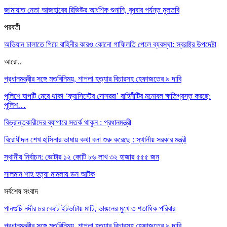
জামায়াত নেতা আজহারের রিভিউর আংশিক শুনানি, বুধবার পর্যন্ত মুলতবি
পরবর্তী
অভিযান চালাতে গিয়ে বাহিনীর কারও কোনো গাফিলতি পেলে ব্যবস্থা: স্বরাষ্ট্র উপদেষ্টা
আরো..
প্রধানমন্ত্রীর সঙ্গে মতবিনিময়, শাপলা হত্যার বিচারসহ হেফাজতের ৯ দাবি
পুলিশে ঘাপটি মেরে থাকা ‘ফ্যাসিস্টের দোসররা’ বাহিনীটির মনোবল ক্ষতিগ্রস্ত করছে:
পুলিশ…
বিভ্রান্তকারীদের ব্যাপারে সতর্ক থাকুন : প্রধানমন্ত্রী
বিরোধীদল শেখ হাসিনার ভাষায় কথা বলা শুরু করেছে : স্থানীয় সরকার মন্ত্রী
স্থানীয় নির্বাচন: ভোটার ১২ কোটি ৮৬ লাখ ৩২ হাজার ৫৫৫ জন
সালমান শাহ হত্যা মামলায় ডন আটক
সর্বশেষ সংবাদ
পানগুচি নদীর চর কেটে ইটভাটায় মাটি, ভাঙনের মুখে ৩ শতাধিক পরিবার
প্রধানমন্ত্রীর সঙ্গে মতবিনিময়, শাপলা হত্যার বিচারসহ হেফাজতের ৯ দাবি