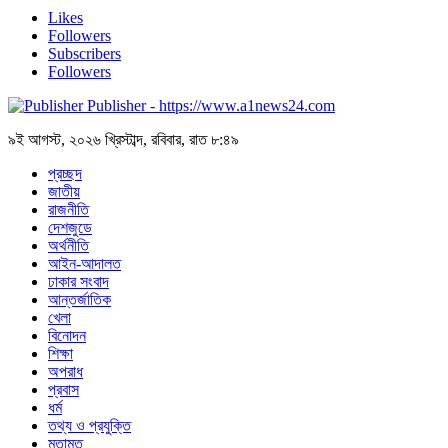
Likes
Followers
Subscribers
Followers
Publisher - https://www.a1news24.com
৯ই আগস্ট, ২০২৬ খ্রিস্টাব্দ, রবিবার, রাত ৮:৪৯
প্রচ্ছদ
জাতীয়
রাজনীতি
দেশজুডে
অর্থনীতি
আইন-আদালত
ঢাকার সংবাদ
আন্তর্জাতিক
খেলা
বিনোদন
শিক্ষা
অপরাধ
প্রবাস
ধর্ম
তথ্য ও প্রযুক্তি
মতামত