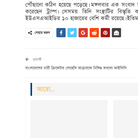
পৌঁছানো কঠিন হয়েছে পড়েছে। মঙ্গলবার এক সংবাদ স
করেছেন ট্রাম্প। সেসময় তিনি সংস্থাটির বিস্তৃত
ইউএসএআইডির ১০ হাজারের বেশি কর্মী রয়েছে। ইতিমধ্যেই 
শেয়ার করুন
পুর্ববর্তী
বাংলাদেশের নারী ক্রিকেটার সোহেলি আক্তারকে নিষিদ্ধ করলো আইসিসি
আরো..