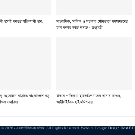
লী হলেই গণতন্ত্র শক্তিশালী হবে:
সাংবাদিক, মালিক ও সরকার যৌথভাবে গণমাধ্যমের
স্বার্থ রক্ষায় কাজ করছে : তথ্যমন্ত্রী
ূল্য সংযোজন বাড়াতে বাংলাদেশে বড়
ঢাকায় পাকিস্তান হাইকমিশনারের বাসায় আগুন,
ক্ষিণ কোরিয়া
আইসিইউতে হাইকমিশনার
© 2026 - এওয়াননিউজ২৪ ডটকম. All Rights Reserved.
Website Design:
Design Host BD