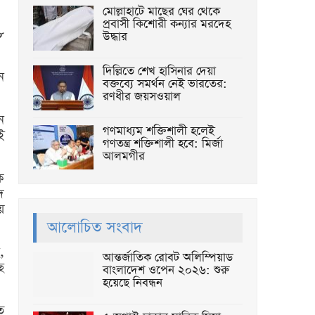
মোল্লাহাটে মাছের ঘের থেকে
প্রবাসী কিশোরী কন্যার মরদেহ
৮
উদ্ধার
দিল্লিতে শেখ হাসিনার দেয়া
ন
বক্তব্যে সমর্থন নেই ভারতের:
রণধীর জয়সওয়াল
ন
গণমাধ্যম শক্তিশালী হলেই
ই
গণতন্ত্র শক্তিশালী হবে: মির্জা
আলমগীর
ে
দ
ে
আলোচিত সংবাদ
,
আন্তর্জাতিক রোবট অলিম্পিয়াড
ে
বাংলাদেশ ওপেন ২০২৬: শুরু
হয়েছে নিবন্ধন
ে