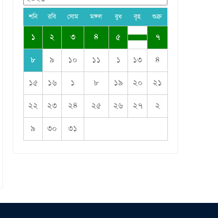
শনি
রবি
সোম
মঙ্গল
বুধ
বৃহ
শুক্র
১
২
৩
৪
৫
৭
৮
৯
১০
১১
১
১৩
৪
১৫
১৬
১
৮
১৯
২০
২১
২২
২৩
২৪
২৫
২৬
২৭
২
৯
৩০
৩১