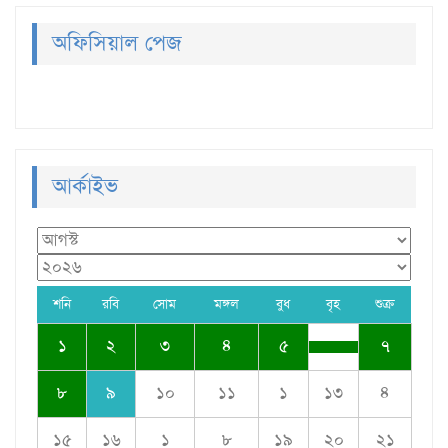
অফিসিয়াল পেজ
আর্কাইভ
শনি
রবি
সোম
মঙ্গল
বুধ
বৃহ
শুক্র
১
২
৩
৪
৫
৭
৮
৯
১০
১১
১
১৩
৪
১৫
১৬
১
৮
১৯
২০
২১