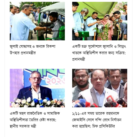
জুলাই যোদ্ধাসহ ৩ জনকে রিকশা
একটি চক্র সুকৌশলে জ্বালানি ও বিদ্যুৎ
উপহার প্রধানমন্ত্রীর
খাতকে অস্থিতিশীল করার জন্য সক্রিয়:
প্রধানমন্ত্রী
একটি মহল রাজনৈতিক ও সামাজিক
১/১১-এর সময় তারেক রহমানকে
অস্থিতিশীলতা তৈরির চেষ্টা করছে:
জেআইসি সেলে বন্দি রেখে নির্যাতন
স্থানীয় সরকার মন্ত্রী
করা হয়েছিল: চিফ প্রসিকিউটর