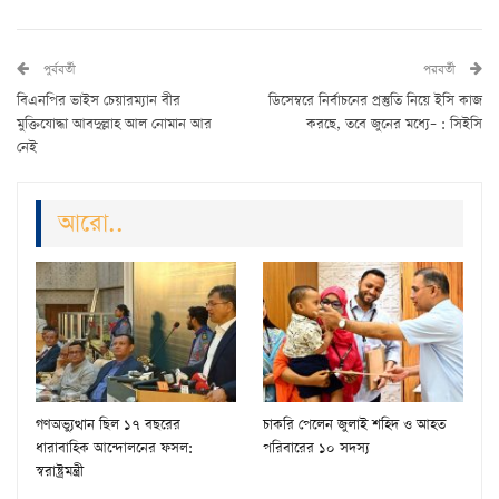
পুর্ববর্তী
পরবর্তী
বিএনপির ভাইস চেয়ারম্যান বীর
ডিসেম্বরে নির্বাচনের প্রস্তুতি নিয়ে ইসি কাজ
মুক্তিযোদ্ধা আবদুল্লাহ আল নোমান আর
করছে, তবে জুনের মধ্যে– : সিইসি
নেই
আরো..
গণঅভ্যুত্থান ছিল ১৭ বছরের
চাকরি পেলেন জুলাই শহিদ ও আহত
ধারাবাহিক আন্দোলনের ফসল:
পরিবারের ১০ সদস্য
স্বরাষ্ট্রমন্ত্রী