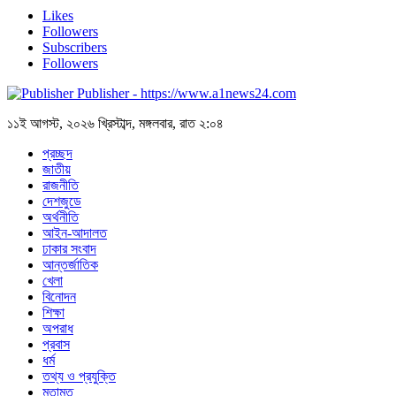
Likes
Followers
Subscribers
Followers
Publisher - https://www.a1news24.com
১১ই আগস্ট, ২০২৬ খ্রিস্টাব্দ, মঙ্গলবার, রাত ২:০৪
প্রচ্ছদ
জাতীয়
রাজনীতি
দেশজুডে
অর্থনীতি
আইন-আদালত
ঢাকার সংবাদ
আন্তর্জাতিক
খেলা
বিনোদন
শিক্ষা
অপরাধ
প্রবাস
ধর্ম
তথ্য ও প্রযুক্তি
মতামত