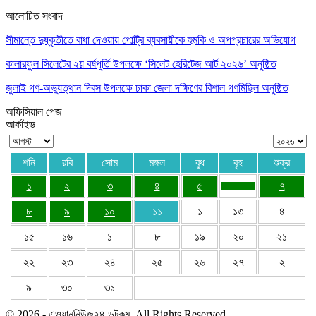
আলোচিত সংবাদ
সীমান্তে দুষ্কৃতীতে বাধা দেওয়ায় পোল্ট্রি ব্যবসায়ীকে হুমকি ও অপপ্রচারের অভিযোগ
কালারফুল সিলেটের ২য় বর্ষপূর্তি উপলক্ষে ‘সিলেট হেরিটেজ আর্ট ২০২৬’ অনুষ্ঠিত
জুলাই গণ-অভ্যুত্থান দিবস উপলক্ষে ঢাকা জেলা দক্ষিণের বিশাল গণমিছিল অনুষ্ঠিত
অফিসিয়াল পেজ
আর্কাইভ
শনি
রবি
সোম
মঙ্গল
বুধ
বৃহ
শুক্র
১
২
৩
৪
৫
৭
৮
৯
১০
১১
১
১৩
৪
১৫
১৬
১
৮
১৯
২০
২১
২২
২৩
২৪
২৫
২৬
২৭
২
৯
৩০
৩১
© 2026 - এওয়াননিউজ২৪ ডটকম. All Rights Reserved.