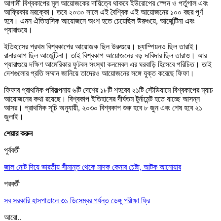
আগামী বিশ্বকাপের মূল আয়োজকের দায়িত্বে থাকবে ইউরোপের স্পেন ও পর্তুগাল এবং
আফ্রিকার মরক্কো। তবে ২০৩০ সালে এই বৈশ্বিক এই আয়োজনের ১০০ বছর পূর্ণ
হবে। এমন ঐতিহাসিক আয়োজনে অংশ হতে চেয়েছিল উরুগুয়ে, আর্জেন্টিনা এবং
প্যারাগুয়ে।
ইতিহাসের প্রথম বিশ্বকাপের আয়োজক ছিল উরুগুয়ে। চ্যাম্পিয়নও ছিল তারাই।
রানারআপ ছিল আর্জেন্টিনা। তাই বিশ্বকাপ আয়োজনের বড় দাবিদার ছিল তারাও। আর
প্যারাগুয়ে দক্ষিণ আমেরিকার ফুটবল সংস্থা কনমেবল এর ঘরবাড়ি হিসেবে পরিচিত। তাই
দেশগুলোর প্রতি সম্মান জানিয়ে তাদেরও আয়োজনের সঙ্গে যুক্ত করেছে ফিফা।
ফিফার প্রাথমিক পরিকল্পনায় ৬টি দেশের ১৮টি শহরের ২১টি স্টেডিয়ামে বিশ্বকাপের ম্যাচ
আয়োজনের কথা রয়েছে। বিশ্বকাপ ইতিহাসের দীর্ঘতম টুর্নামেন্ট হতে যাচ্ছে আসন্ন
আসর। প্রাথমিক সূচি অনুযায়ী, ২০৩০ বিশ্বকাপ শুরু হবে ৮ জুন এবং শেষ হবে ২১
জুলাই।
শেয়ার করুন
পুর্ববর্তী
জাল নোট দিয়ে ভারতীয় সীমান্ত থেকে মাদক কেনার চেষ্টা, আটক আনোয়ার
পরবর্তী
সব সরকারি হাসপাতালে ৩১ ডিসেম্বর পর্যন্ত ডেঙ্গু পরীক্ষা ফ্রি
আরো..