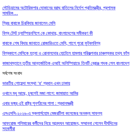
স্টেডিয়ামের অটোরিকশার দোকানের বরাদ্দ বাতিলের নির্দেশ প্রতিমন্ত্রীর, প্রশাসক
সাময়িক…
প্রিয় বাবাকে চিরবিদায় জানালেন মেসি
বিশ্ব টেস্ট চ্যাম্পিয়নশিপে কে কোথায়, বাংলাদেশের সমীকরণ কী
বাবাকে শেষ বিদায় জানাতে রোজারিওতে মেসি, পাশে পুরো ফুটবলবিশ্ব
বিশ্বকাপে মেসিকে হত্যা ও রোনালদোর হোটেলে হামলার পরিকল্পনার চাঞ্চল্যকর তথ্য ফাঁস
কাজাখস্তানে তৃতীয় আন্তর্জাতিক এআই অলিম্পিয়াডে তিনটি ব্রোঞ্জ পদক পেল বাংলাদেশ
সর্বশেষ সংবাদ
ভারতীয় গোয়েন্দা সংস্থা ‘র’ প্রধান এখন ঢাকায়
ওখানে মধু আছে, চুষলেই মজা লাগে: জামায়াত আমির
এবার ভঙ্গুর এই রাষ্ট্র পুনর্গঠনের পালা : প্রধানমন্ত্রী
এসএসসি-২০২৬-এ স্কলার্সহোম মেজরটিলা কলেজের অনবদ্য সাফল্য
আফরোজ পলিমারের কর্মীদের নিয়ে আনন্দঘন আয়োজন, সম্মাননা পেলেন দীর্ঘদিনের
সহকর্মীরা