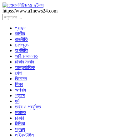
https://www.a1news24.com
প্রচ্ছদ
জাতীয়
রাজনীতি
দেশজুডে
অর্থনীতি
আইন-আদালত
ঢাকার সংবাদ
আন্তর্জাতিক
খেলা
বিনোদন
শিক্ষা
অপরাধ
প্রবাস
ধর্ম
তথ্য ও প্রযুক্তি
মতামত
চাকরি
মিডিয়া
স্বাস্থ্য
লাইফস্টাইল