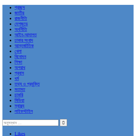
প্রচ্ছদ
জাতীয়
রাজনীতি
দেশজুডে
অর্থনীতি
আইন-আদালত
ঢাকার সংবাদ
আন্তর্জাতিক
খেলা
বিনোদন
শিক্ষা
অপরাধ
প্রবাস
ধর্ম
তথ্য ও প্রযুক্তি
মতামত
চাকরি
মিডিয়া
স্বাস্থ্য
লাইফস্টাইল
Likes