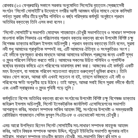
রোববার (২৩ ফেব্রুয়ারি) সকালে সরকার অনুমোদিত সিলেটের বৃহত্তম স্বেচ্ছাসেবী
সংগঠন ‘সিলেট সোসাইটি’র উদ্যোগে নগরীর আলী আমজদ ঘড়ির সামনে থেকে কালিঘাট
পর্যন্ত সুরমা নদীর তীরে দূষণীয় পলিথিন ও বর্জ্য পরিস্কার কর্মসূচি অনুষ্ঠানে প্রধান
অতিথির বক্তব্যে তিনি এসব কথা বলেন।
‘সিলেট সোসাইটি’র সভাপতি মোহাম্মদ শাহজাহান চৌধুরী সভাপতিত্বে ও সাধারণ সম্পাদক
মাওলানা করিম শিকদার এর পরিচালনায় প্রধান বক্তার বক্তব্য রাখেন উপদেষ্টা বিশিষ্ট চক্ষু
বিশেষজ্ঞ ডাক্তার জহিরুল ইসলাম অচিনপুরী। প্রধান বক্তার বক্তব্যে তিনি বলেন, সুরমা
নদী শুধু আমাদের প্রাকৃতিক সম্পদই নয়, এটি আমাদের ঐতিহ্য ও সংস্কৃতিরও অংশ।
এই নদীকে দূষণমুক্ত রাখার মাধ্যমে আমরা আমাদের ভবিষ্যৎ প্রজন্মের জন্য একটি সুস্থ
ও সুন্দর পরিবেশ নিশ্চিত করতে পারি। আমাদের সকলের উচিত পলিথিন ও প্লাস্টিক
বর্জ্যের ব্যবহার কমিয়ে এনে পরিবেশের ভারসাম্য রক্ষা করা। আজকের এই কর্মসূচি একটি
মহৎ উদ্যোগ, যা সমাজে পরিবেশ সচেতনতা বাড়াতে গুরুত্বপূর্ণ ভূমিকা রাখবে। তিনি
আরও যোগ করেন, আমরা যদি এখনই সচেতন না হই, তাহলে ভবিষ্যতে এই নদী ও
পরিবেশের ক্ষতি অপূরণীয় হয়ে উঠবে। তাই আসুন, আমরা সবাই মিলে সুরমা নদীকে বাঁচাই
এবং একটি স্বাস্থ্যকর ও সুন্দর পৃথিবী গড়ে তুলি।
কর্মসূচিতে বিশেষ অতিথির বক্তব্য রাখেন সংগঠনের উপদেষ্টা বিশিষ্ট চক্ষু বিশেষজ্ঞ ডাক্তার
জহিরুল ইসলাম অচিনপুরী, সিলেট ইলেকট্রনিক জার্নালিস্ট এসোসিয়েশনের সভাপতি
আশরাফুল কবির, সাধারণ সম্পাদক সাকিব আহমদ মিটু, সংগঠনের উপদেষ্টা ও সমন্বয়কারী
রোটারিয়ান শাহজাহান সেলিম বুলবুল পিএইচএফ ও এডভোকেট সালেহ চৌধুরী।
এময় আরো উপস্থিত ছিলেন সিলেট সোসাইটির সহ-সাধারণ সম্পাদক মাহফুজ আহমদ
কবির, আইন বিষয়ক সম্পাদক আসাদ উদ্দিন, স্টুডেন্ট ইউনিটের সভাপতি জুলকার নাইন
সাইরাস, সাধারণ সম্পাদক তাওহীদ জাহান চৌধুরী, সহ-সভাপতি বিষ্ণু রবি দাস ও