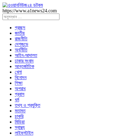
https://www.a1news24.com
প্রচ্ছদ
জাতীয়
রাজনীতি
দেশজুডে
অর্থনীতি
আইন-আদালত
ঢাকার সংবাদ
আন্তর্জাতিক
খেলা
বিনোদন
শিক্ষা
অপরাধ
প্রবাস
ধর্ম
তথ্য ও প্রযুক্তি
মতামত
চাকরি
মিডিয়া
স্বাস্থ্য
লাইফস্টাইল