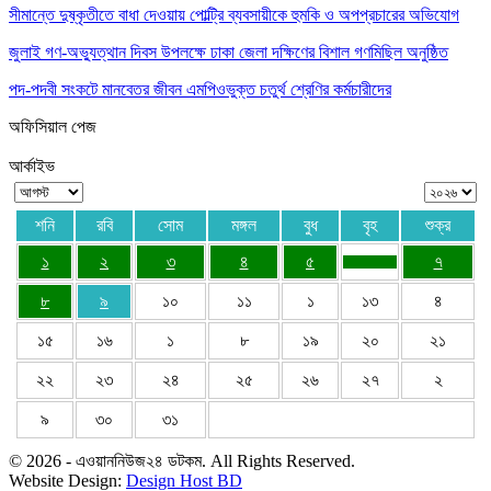
সীমান্তে দুষ্কৃতীতে বাধা দেওয়ায় পোল্ট্রি ব্যবসায়ীকে হুমকি ও অপপ্রচারের অভিযোগ
জুলাই গণ-অভ্যুত্থান দিবস উপলক্ষে ঢাকা জেলা দক্ষিণের বিশাল গণমিছিল অনুষ্ঠিত
পদ-পদবী সংকটে মানবেতর জীবন এমপিওভুক্ত চতুর্থ শ্রেণির কর্মচারীদের
অফিসিয়াল পেজ
আর্কাইভ
শনি
রবি
সোম
মঙ্গল
বুধ
বৃহ
শুক্র
১
২
৩
৪
৫
৭
৮
৯
১০
১১
১
১৩
৪
১৫
১৬
১
৮
১৯
২০
২১
২২
২৩
২৪
২৫
২৬
২৭
২
৯
৩০
৩১
© 2026 - এওয়াননিউজ২৪ ডটকম. All Rights Reserved.
Website Design:
Design Host BD