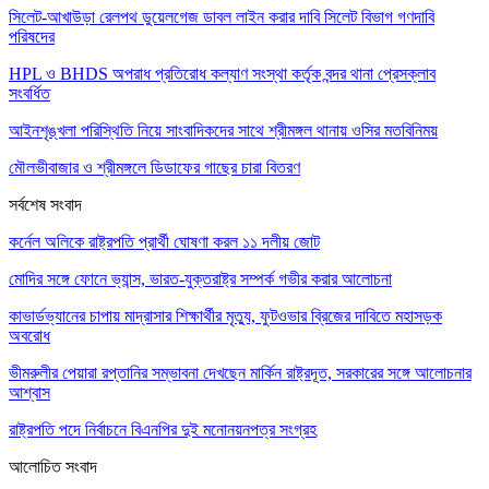
সিলেট-আখাউড়া রেলপথ ডুয়েলগেজ ডাবল লাইন করার দাবি সিলেট বিভাগ গণদাবি
পরিষদের
HPL ও BHDS অপরাধ প্রতিরোধ কল্যাণ সংস্থা কর্তৃক বন্দর থানা প্রেসক্লাব
সংবর্ধিত
আইনশৃঙ্খলা পরিস্থিতি নিয়ে সাংবাদিকদের সাথে শ্রীমঙ্গল থানায় ওসির মতবিনিময়
মৌলভীবাজার ও শ্রীমঙ্গলে ডিডাফের গাছের চারা বিতরণ
সর্বশেষ সংবাদ
কর্নেল অলিকে রাষ্ট্রপতি প্রার্থী ঘোষণা করল ১১ দলীয় জোট
মোদির সঙ্গে ফোনে ভ্যান্স, ভারত-যুক্তরাষ্ট্র সম্পর্ক গভীর করার আলোচনা
কাভার্ডভ্যানের চাপায় মাদ্রাসার শিক্ষার্থীর মৃত্যু, ফুটওভার ব্রিজের দাবিতে মহাসড়ক
অবরোধ
ভীমরুলীর পেয়ারা রপ্তানির সম্ভাবনা দেখছেন মার্কিন রাষ্ট্রদূত, সরকারের সঙ্গে আলোচনার
আশ্বাস
রাষ্ট্রপতি পদে নির্বাচনে বিএনপির দুই মনোনয়নপত্র সংগ্রহ
আলোচিত সংবাদ