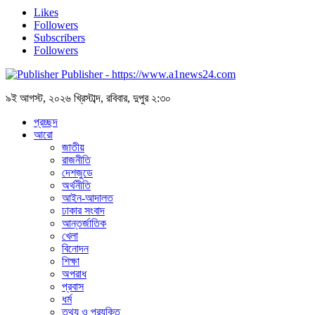
Likes
Followers
Subscribers
Followers
Publisher - https://www.a1news24.com
৯ই আগস্ট, ২০২৬ খ্রিস্টাব্দ, রবিবার, দুপুর ২:৩০
প্রচ্ছদ
আরো
জাতীয়
রাজনীতি
দেশজুডে
অর্থনীতি
আইন-আদালত
ঢাকার সংবাদ
আন্তর্জাতিক
খেলা
বিনোদন
শিক্ষা
অপরাধ
প্রবাস
ধর্ম
তথ্য ও প্রযুক্তি