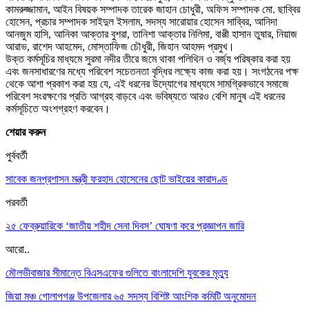
কামরুজ্জামান, আইন বিষয়ক সম্পাদক তারেক জাহান চোধুরী, অফিস সম্পাদক মো. ছাব্বির
হোসেন, প্রচার সম্পাদক সাইদুল ইসলাম, সদস্য সারোয়ার হোসেন সাব্বির, আনিদা
আনজুম হাসি, আনিকা আক্তার বুশরা, তানিশা আক্তার নিলিমা, বাপ্পী হাসান তুষার, নিয়াজ
আরাভ, রাশেদ আহমেদ, মোস্তাফিজ চৌধুরী, জিহান আহমদ প্রমুখ।
উক্ত কর্মসূচির মাধ্যমে সুরমা নদীর তীরে জমে থাকা পলিথিন ও বর্জ্য পরিষ্কার করা হয়
এবং জনসাধারণের মধ্যে পরিবেশ সচেতনতা বৃদ্ধির লক্ষ্যে কাজ করা হয়। সংগঠনের পক্ষ
থেকে আশা প্রকাশ করা হয় যে, এই ধরনের উদ্যোগের মাধ্যমে সামগ্রিকভাবে সমাজে
পরিবেশ সংরক্ষণের প্রতি আগ্রহ বাড়বে এবং ভবিষ্যতে আরও বেশি মানুষ এই ধরনের
কর্মসূচিতে অংশগ্রহণ করবেন।
শেয়ার করুন
পুর্ববর্তী
সাবেক জনপ্রশাসন মন্ত্রী ফরহাদ হোসেনের ছোট ভাইয়ের কারাদণ্ড
পরবর্তী
২৫ ফেব্রুয়ারিকে ‘জাতীয় শহীদ সেনা দিবস’ ঘোষণা করে প্রজ্ঞাপন জারি
আরো..
মৌলভীবাজার সীমান্তে বিএসএফের গুলিতে বাংলাদেশি যুবকের মৃত্যু
জিয়া মঞ্চ গোলাপগঞ্জ উপজেলার ৬৫ সদস্য বিশিষ্ট আংশিক কমিটি অনুমোদন