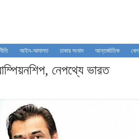
থনীতি
আইন-আদালত
ঢাকার সংবাদ
আন্তর্জাতিক
খেল
াম্পিয়নশিপ, নেপথ্যে ভারত