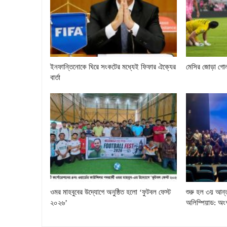
ইনফান্তিনোকে ঘিরে সংকটের মধ্যেই ফিফার ঐক্যের
মেসির জোড়া গোল
বার্তা
ওমর মাহবুবের উদ্যোগে অনুষ্ঠিত হলো ‘ফুটবল ফেস্ট
শুরু হল ৩য় আন্তর
২০২৬’
অলিম্পিয়াড: অং