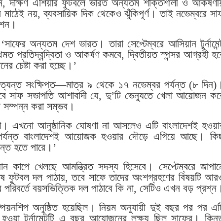
েন, দক্ষিণ এশিয়ার ফুটবলে ভারত অন্যতম শক্তিশালী ও আকর্ষণী
 মাঠেই নয়, ব্যবসায়িক দিক থেকেও ঝুঁকিপূর্ণ। তাই নভেম্বরে সা
রেশন।
‘সাফের অন্যতম দেশ ভারত। তারা সেপ্টেম্বরে আসিয়ান টুর্নামেন্
্রতিদ্বন্দ্বিতা ও আকর্ষণ কমবে, দ্বিতীয়ত স্পন্সর আগ্রহী হব
ের চেষ্টা করা হচ্ছে।’
অত্যন্ত সংক্ষিপ্ত—মাত্র ৯ থেকে ১৭ নভেম্বর পর্যন্ত (৮ দিন)
। তবে সাফ সভাপতি আশাবাদী যে, দু’টি ভেন্যুতে খেলা আয়োজন কর
 সম্পন্ন করা সম্ভব।
শ। এখনো আনুষ্ঠানিক ঘোষণা না আসলেও এটি বাংলাদেশই হওয়া
ন পর্যন্ত বাংলাদেশই আয়োজক হওয়ার দৌড়ে এগিয়ে আছে। কিছ
ান্ত হতে পারে।’
 কাপে খেলছে আমন্ত্রিত সদস্য হিসেবে। সেপ্টেম্বরে জাপান
রুষ ফুটবল দল পাঠায়, তবে সাফে তাদের অংশগ্রহণের বিষয়টি আর
 পরিবর্তে বয়সভিত্তিক দল পাঠাবে কি না, সেটিও এখন বড় প্রশ্ন
াম্পিয়নশিপ অনুষ্ঠিত হয়েছিল। নিয়ম অনুযায়ী দুই বছর পর পর এট
ওয়া টুর্নামেন্টটি এ বছর আয়োজনের লক্ষ্য ছিল সাফের। কিন্ত