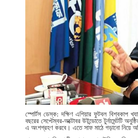
স্পোর্টস ডেস্ক: দক্ষিণ এশিয়ার ফুটবল বিশ্বকাপ খ
বছরের সেপ্টেম্বর-অক্টোবর উইন্ডোতে টুর্নামেন্টটি 
এ অংশগ্রহণ করবে। এতে সাফ মাঠে গড়ানো নিয়ে অনি