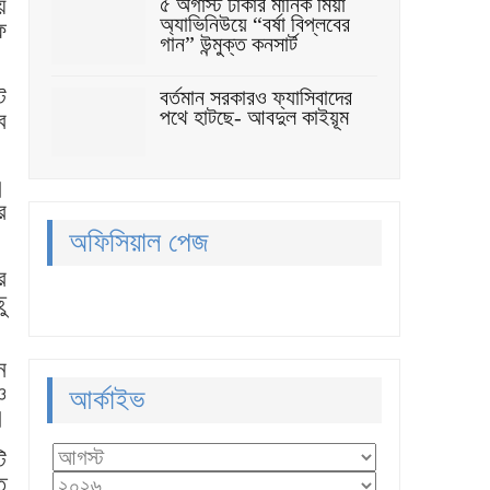
য়
৫ অগাস্ট ঢাকার মানিক মিয়া
অ্যাভিনিউয়ে “বর্ষা বিপ্লবের
ফ
গান” উন্মুক্ত কনসার্ট
ট
বর্তমান সরকারও ফ্যাসিবাদের
পথে হাটছে- আবদুল কাইয়ূম
ে
।
ে
অফিসিয়াল পেজ
র
ু
ে
ও
আর্কাইভ
।
ি
ু