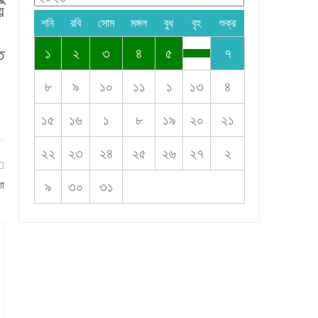
য়
শনি
রবি
সোম
মঙ্গল
বুধ
বৃহ
শুক্র
১
২
৩
৪
৫
৭
ে
৮
৯
১০
১১
১
১৩
৪
১৫
১৬
১
৮
১৯
২০
২১
২২
২৩
২৪
২৫
২৬
২৭
২
৯
৩০
৩১
তা