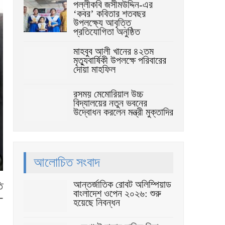
পল্লীকবি জসীমউদ্দিন-এর
‘কবর’ কবিতার শতবছর
উপলক্ষ্যে আবৃত্তি
প্রতিযোগিতা অনুষ্ঠিত
মাহবুব আলী খানের ৪২তম
মৃত্যুবার্ষিকী উপলক্ষে পরিবারের
দোয়া মাহফিল
রসময় মেমোরিয়াল উচ্চ
বিদ্যালয়ের নতুন ভবনের
উদ্বোধন করলেন মন্ত্রী মুক্তাদির
আলোচিত সংবাদ
আন্তর্জাতিক রোবট অলিম্পিয়াড
ি
বাংলাদেশ ওপেন ২০২৬: শুরু
-
হয়েছে নিবন্ধন