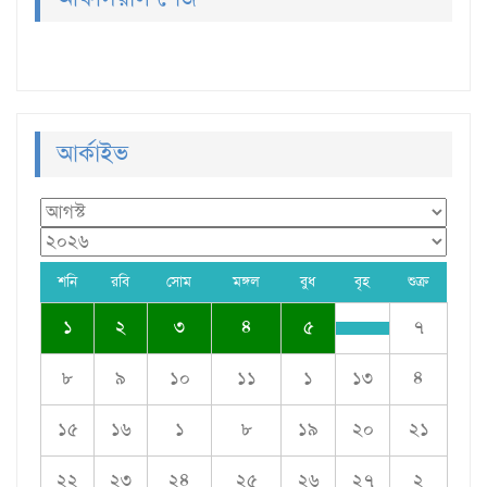
আর্কাইভ
শনি
রবি
সোম
মঙ্গল
বুধ
বৃহ
শুক্র
১
২
৩
৪
৫
৭
৮
৯
১০
১১
১
১৩
৪
১৫
১৬
১
৮
১৯
২০
২১
২২
২৩
২৪
২৫
২৬
২৭
২