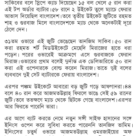
সাকিবের বলে স্লিপে ক্যাচ দিয়েছেন ১৫ বল খেলে ৫ রান করা
এই টপ অর্ডার ব্যাটার। ৫৮ রানে ২ উইকেট তুলে ম্যাচে ফেরার
আভাস দিয়েছিল বাংলাদেশ। তবে তৃতীয় উইকেট জুটিতে রহমত
শাহ ও গুরবাজ মিলে বাংলাদেশকে ম্যাচ থেকে অনেকটাই দূরে
ঠেলে দেন।
৩১তম ওভারে এই জুটি ভেঙেছেন তানজিম সাকিব। ৫০ রান
করা রহমত শর্ট মিডউইকেটে মেহেদি মিরাজের হাতে ধরা
পড়েন। পরের ওভারেই আক্রমণে এসে গুরবাজকে ফেরান
মিরাজ। ওভারের প্রথম বলেই দুর্দান্ত এক ডেলিভারিতে ৫০ রান
করা এই ওপেনারকে বোল্ড করেন মিরাজ। তাতে দুই বলের
ব্যবধানে দুই সেট ব্যাটারকে ফেরায় বাংলাদেশ।
এরপর পঞ্চম উইকেটে আবারো বড় জুটি গড়ে আফগানরা। ৪৪
বলে ৪০ রান করে আজমতউল্লাহ ফিরলে ভাঙে সেই ৫৯ রানের
জুটি। তবে ততক্ষণে ম্যাচ থেকে ছিটকে গেছে বাংলাদেশ। এরপর
আর ফিরতে পারেনি তারা।
এর আগে ব্যাট করতে নেমে নতুন সঙ্গী সাইফ হাসানের সঙ্গে
ইনিংস ওপেন করে সুবিধা করতে পারেননি তানজিদ তামিম।
ইনিংসের চতুর্থ ওভারে আজমতউল্লাহ ওমরজাইয়ের অফ