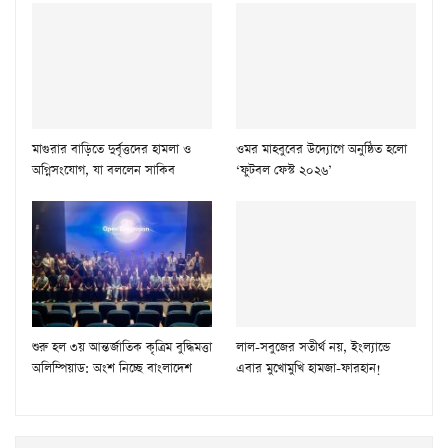
মাগুরার বাড়িতে দুর্বৃত্তদের হামলা ও
ওমর মাহবুবের উদ্যোগে অনুষ্ঠিত হলো
অগ্নিসংযোগ, যা বললেন সাকিব
‘ফুটবল ফেস্ট ২০২৬’
শুরু হল ৩য় আন্তর্জাতিক কৃত্রিম বুদ্ধিমত্তা
লাল-সবুজের সতীর্থ নয়, ইংল্যান্ডে
অলিম্পিয়াড: অংশ নিচ্ছে বাংলাদেশ
এবার মুখোমুখি হামজা-ফারহান!