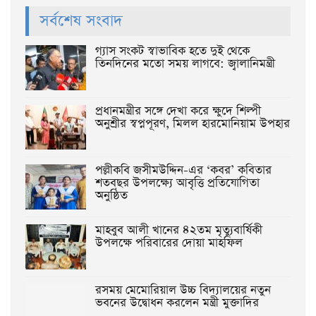
সর্বশেষ সংবাদ
গ্যাস সংকট স্বাভাবিক হতে দুই থেকে
তিনদিনের মতো সময় লাগবে: জ্বালানিমন্ত্রী
প্রধানমন্ত্রীর সঙ্গে দেখা করে ক্ষুদে শিল্পী
অনুশ্রীর স্বপ্নপূরণ, মিলল হারমোনিয়াম উপহার
পল্লীকবি জসীমউদ্দিন-এর ‘কবর’ কবিতার
শতবছর উপলক্ষ্যে আবৃত্তি প্রতিযোগিতা
অনুষ্ঠিত
মাহবুব আলী খানের ৪২তম মৃত্যুবার্ষিকী
উপলক্ষে পরিবারের দোয়া মাহফিল
রসময় মেমোরিয়াল উচ্চ বিদ্যালয়ের নতুন
ভবনের উদ্বোধন করলেন মন্ত্রী মুক্তাদির