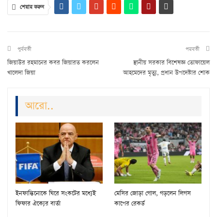
শেয়ার করুন
পুর্ববর্তী
পরবর্তী
জিয়াউর রহমানের কবর জিয়ারত করলেন
স্থানীয় সরকার বিশেষজ্ঞ তোফায়েল
খালেদা জিয়া
আহমেদের মৃত্যু, প্রধান উপদেষ্টার শোক
আরো..
ইনফান্তিনোকে ঘিরে সংকটের মধ্যেই
মেসির জোড়া গোল, গড়লেন লিগস
ফিফার ঐক্যের বার্তা
কাপের রেকর্ড