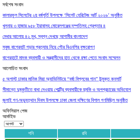
সর্বশেষ সংবাদ
কালারফুল সিলেটের ২য় বর্ষপূর্তি উপলক্ষে ‘সিলেট হেরিটেজ আর্ট ২০২৬’ অনুষ্ঠিত
খুলনায় ৩ হাজার ৯৫৮ ইয়াবাসহ মোরেলগঞ্জের দম্পতিসহ গ্রেপ্তার ৪
মেধার আলোয় ৪২ মুখ, স্বপ্ন দেখছে আগামীর বাংলাদেশ
সবুজ বাগেরহাট গড়ার প্রত্যায় নিয়ে পৌর বিএনপির বৃক্ষরোপণ
বাগেরহাটে মাদক ব্যবসায়ী ও সন্ত্রাসীদের হাত থেকে রক্ষা পেতে সংবাদ সম্মেলন
আলোচিত সংবাদ
৫ অগাস্ট ঢাকার মানিক মিয়া অ্যাভিনিউয়ে “বর্ষা বিপ্লবের গান” উন্মুক্ত কনসার্ট
সীমান্তে দুষ্কৃতীতে বাধা দেওয়ায় পোল্ট্রি ব্যবসায়ীকে হুমকি ও অপপ্রচারের অভিযোগ
জুলাই গণ-অভ্যুত্থান দিবস উপলক্ষে ঢাকা জেলা দক্ষিণের বিশাল গণমিছিল অনুষ্ঠিত
অফিসিয়াল পেজ
আর্কাইভ
শনি
রবি