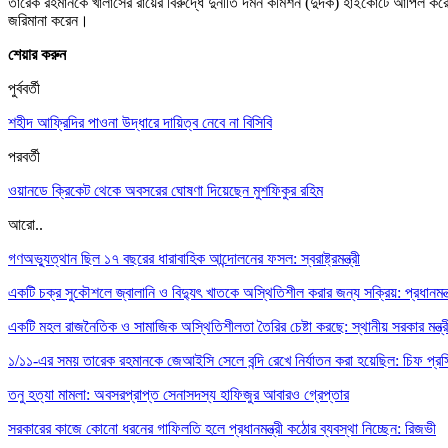
তারেক রহমানকে খালাসের রায়ের বিরুদ্ধে দুর্নীতি দমন কমিশন (দুদক) হাইকোর্টে আপিল
জরিমানা করেন।
শেয়ার করুন
পুর্ববর্তী
শহীদ আফ্রিদির পাওনা উদ্ধারে দায়িত্ব নেবে না বিসিবি
পরবর্তী
ওয়ানডে ক্রিকেট থেকে অবসরের ঘোষণা দিয়েছেন মুশফিকুর রহিম
আরো..
গণঅভ্যুত্থান ছিল ১৭ বছরের ধারাবাহিক আন্দোলনের ফসল: স্বরাষ্ট্রমন্ত্রী
একটি চক্র সুকৌশলে জ্বালানি ও বিদ্যুৎ খাতকে অস্থিতিশীল করার জন্য সক্রিয়: প্রধানমন্ত
একটি মহল রাজনৈতিক ও সামাজিক অস্থিতিশীলতা তৈরির চেষ্টা করছে: স্থানীয় সরকার মন্ত্র
১/১১-এর সময় তারেক রহমানকে জেআইসি সেলে বন্দি রেখে নির্যাতন করা হয়েছিল: চিফ প্র
তনু হত্যা মামলা: অবসরপ্রাপ্ত সেনাসদস্য হাফিজুর আবারও গ্রেপ্তার
সরকারের কাজে কোনো ধরনের গাফিলতি হলে প্রধানমন্ত্রী কঠোর ব্যবস্থা নিচ্ছেন: রিজভী