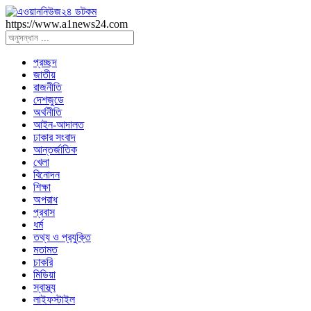
https://www.a1news24.com
প্রচ্ছদ
জাতীয়
রাজনীতি
দেশজুডে
অর্থনীতি
আইন-আদালত
ঢাকার সংবাদ
আন্তর্জাতিক
খেলা
বিনোদন
শিক্ষা
অপরাধ
প্রবাস
ধর্ম
তথ্য ও প্রযুক্তি
মতামত
চাকরি
মিডিয়া
স্বাস্থ্য
লাইফস্টাইল