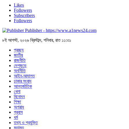
Likes
Followers
Subscribers
Followers
Publisher - https://www.a1news24.com
৮ই আগস্ট, ২০২৬ খ্রিস্টাব্দ, শনিবার, রাত ১১:৩১
প্রচ্ছদ
জাতীয়
রাজনীতি
দেশজুডে
অর্থনীতি
আইন-আদালত
ঢাকার সংবাদ
আন্তর্জাতিক
খেলা
বিনোদন
শিক্ষা
অপরাধ
প্রবাস
ধর্ম
তথ্য ও প্রযুক্তি
মতামত