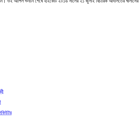
 করেন। ওই আপিল শুনানি শেষে হাইকোর্ট ২০১৬ সালের ২১ জুলাই বিচারিক আদালতের খালাসে
্রী
ী
সিকিউটর