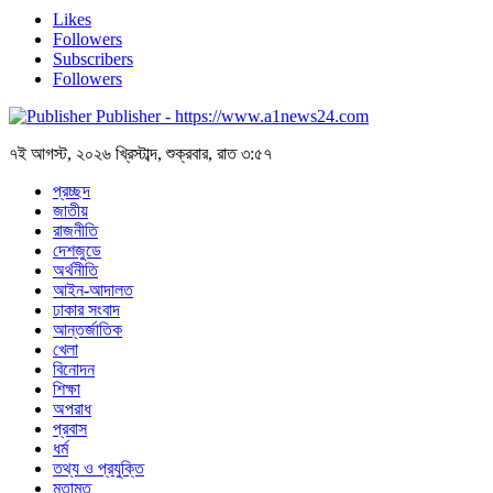
Likes
Followers
Subscribers
Followers
Publisher - https://www.a1news24.com
৭ই আগস্ট, ২০২৬ খ্রিস্টাব্দ, শুক্রবার, রাত ৩:৫৭
প্রচ্ছদ
জাতীয়
রাজনীতি
দেশজুডে
অর্থনীতি
আইন-আদালত
ঢাকার সংবাদ
আন্তর্জাতিক
খেলা
বিনোদন
শিক্ষা
অপরাধ
প্রবাস
ধর্ম
তথ্য ও প্রযুক্তি
মতামত