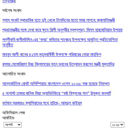
তথ্যমন্ত্রী
সর্বশেষ সংবাদ
গ্যাস সংকট স্বাভাবিক হতে দুই থেকে তিনদিনের মতো সময় লাগবে: জ্বালানিমন্ত্রী
প্রধানমন্ত্রীর সঙ্গে দেখা করে ক্ষুদে শিল্পী অনুশ্রীর স্বপ্নপূরণ, মিলল হারমোনিয়াম উপহার
পল্লীকবি জসীমউদ্দিন-এর ‘কবর’ কবিতার শতবছর উপলক্ষ্যে আবৃত্তি প্রতিযোগিতা
অনুষ্ঠিত
মাহবুব আলী খানের ৪২তম মৃত্যুবার্ষিকী উপলক্ষে পরিবারের দোয়া মাহফিল
রসময় মেমোরিয়াল উচ্চ বিদ্যালয়ের নতুন ভবনের উদ্বোধন করলেন মন্ত্রী মুক্তাদির
আলোচিত সংবাদ
আন্তর্জাতিক রোবট অলিম্পিয়াড বাংলাদেশ ওপেন ২০২৬: শুরু হয়েছে নিবন্ধন
৫ অগাস্ট ঢাকার মানিক মিয়া অ্যাভিনিউয়ে “বর্ষা বিপ্লবের গান” উন্মুক্ত কনসার্ট
বর্তমান সরকারও ফ্যাসিবাদের পথে হাটছে- আবদুল কাইয়ূম
অফিসিয়াল পেজ
আর্কাইভ