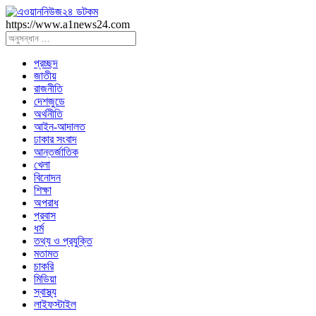
https://www.a1news24.com
প্রচ্ছদ
জাতীয়
রাজনীতি
দেশজুডে
অর্থনীতি
আইন-আদালত
ঢাকার সংবাদ
আন্তর্জাতিক
খেলা
বিনোদন
শিক্ষা
অপরাধ
প্রবাস
ধর্ম
তথ্য ও প্রযুক্তি
মতামত
চাকরি
মিডিয়া
স্বাস্থ্য
লাইফস্টাইল