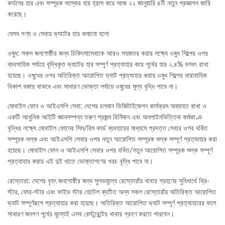
কর্তনের হার এবং সম্পূরক শুল্কের হার হ্রাস করে আজ ২২ জানুয়ারি ৪টি নতুন প্রজ্ঞাপন জারি
করেছে।
যেসব পণ্য ও সেবায় ভ্যাটের হার কমানো হলো
ওষুধ: সকল জনগোষ্ঠীর জন্য চিকিৎসাসেবাকে আরও সহজতর করার লক্ষ্যে ওষুধ শিল্পের ওপর
ব্যবসায়িক পর্যায়ে বৃদ্ধিকৃত ভ্যাটের হার সম্পূর্ণ প্রত্যাহার করে পূর্বের হার ২.৪% বলবৎ রাখা
হয়েছে। ওষুধের ওপর অতিরিক্ত আরোপিত ভ্যাট প্রত্যাহার করায় ওষুধ শিল্পের ধারাবাহিক
বিকাশ বজায় থাকবে এবং সাধারণ ভোক্তা পর্যায়ে ওষুধের মূল্য বৃদ্ধি পাবে না।
মোবাইল ফোন ও আইএসপি সেবা: দেশের চলমান ডিজিটাইজেশন কার্যক্রম অব্যাহত রাখা ও
একটি আধুনিক আইটি জ্ঞানসম্পন্ন তরুণ প্রজন্ম বির্নিমান এবং অনলাইনভিত্তিক কর্মকাণ্ড
বৃদ্ধির লক্ষ্যে মোবাইল ফোনের সিম/রিম কার্ড ব্যবহারের মাধ্যমে প্রদত্ত সেবার ওপর বর্ধিত
সম্পূরক শুল্ক এবং আইএসপি সেবার ওপর নতুন আরোপিত সম্পূরক শুল্ক সম্পূর্ণ প্রত্যাহার করা
হয়েছে। মোবাইল ফোন ও আইএসপি সেবার ওপর বর্ধিত/নতুন আরোপিত সম্পূরক শুল্ক সম্পূর্ণ
প্রত্যাহার করায় এই দুই খাতে ভোক্তাগণের খরচ বৃদ্ধি পাবে না।
রেস্তোরা: দেশের বৃহৎ জনগোষ্ঠীর জন্য সুলভমূল্যে রেস্তোরাঁয় খাবার গ্রহণের সুবিধার্থে থ্রি-
স্টার, ফোর-স্টার এবং ফাইভ স্টার হোটেল ব্যতীত অন্য সকল রেস্তোরাঁয় অতিরিক্ত আরোপিত
ভ্যাট সম্পূর্ণরূপে প্রত্যাহার করা হয়েছে। অতিরিক্ত আরোপিত ভ্যাট সম্পূর্ণ প্রত্যাহারের ফলে
সাধারণ জনগণ পূর্বের মূল্যেই এসব রেস্টুরেন্টের খাবার গ্রহণ করতে পারবেন।