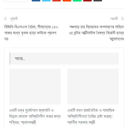
পুর্ববর্তী
পরবর্তী
বিজিবি-বিএসএফ বৈঠক, সীমান্তের ১৫০
পঞ্চগড়ে চার বিচারকের অপসারণের দাবিতে
গজের মধ্যে কৃষক ছাড়া কাউকে প্রবেশ
২৪ ঘন্টার আল্টিমেটাম বৈষম্য বিরোধী ছাত্র
নয়
আন্দোলনের
আরো..
একটি চক্র সুকৌশলে জ্বালানি ও
একটি মহল রাজনৈতিক ও সামাজিক
বিদ্যুৎ খাতকে অস্থিতিশীল করার জন্য
অস্থিতিশীলতা তৈরির চেষ্টা করছে:
সক্রিয়: প্রধানমন্ত্রী
স্থানীয় সরকার মন্ত্রী