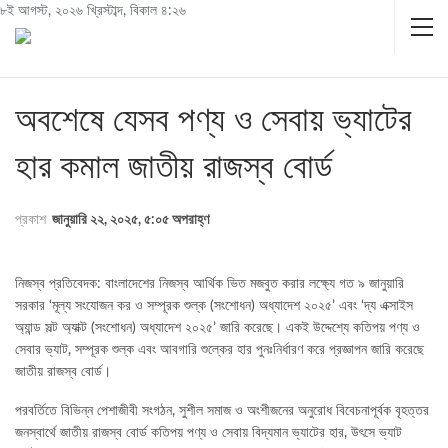
৮ই আগস্ট, ২০২৬ খ্রিস্টাব্দ, বিকাল ৪:২৬
অবশেষে যেসব পণ্য ও সেবায় ভ্যাটের
হার কমাল জাতীয় রাজস্ব বোর্ড
প্রকাশ
জানুয়ারি ২২, ২০২৫, ৫:০৫ অপরাহ্ণ
নিজস্ব প্রতিবেদক: বাংলাদেশের নিজস্ব আর্থিক ভিত মজবুত করার লক্ষ্যে গত ৯ জানুয়ারি
সরকার ‘মূল্য সংযোজন কর ও সম্পূরক শুল্ক (সংশোধন) অধ্যাদেশ ২০২৫’ এবং ‘দ্য এক্সাইস
অ্যান্ড সল্ট অ্যাক্ট (সংশোধন) অধ্যাদেশ ২০২৫’ জারি করেছে। একই উদ্দেশ্যে কতিপয় পণ্য ও
সেবার ভ্যাট, সম্পূরক শুল্ক এবং আবগারি শুল্কের হার পুনঃনির্ধারণ করে প্রজ্ঞাপন জারি করেছে
জাতীয় রাজস্ব বোর্ড।
পরবর্তিতে বিভিন্ন পেশাজীবী সংগঠন, সুশীল সমাজ ও অংশীজনের অনুরোধ বিবেচনাপূর্বক বৃহত্তর
জনস্বার্থে জাতীয় রাজস্ব বোর্ড কতিপয় পণ্য ও সেবায় বিদ্যমান ভ্যাটের হার, উৎসে ভ্যাট