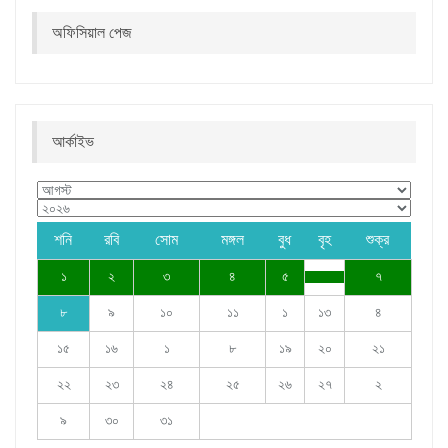
অফিসিয়াল পেজ
আর্কাইভ
শনি
রবি
সোম
মঙ্গল
বুধ
বৃহ
শুক্র
১
২
৩
৪
৫
৭
৮
৯
১০
১১
১
১৩
৪
১৫
১৬
১
৮
১৯
২০
২১
২২
২৩
২৪
২৫
২৬
২৭
২
৯
৩০
৩১