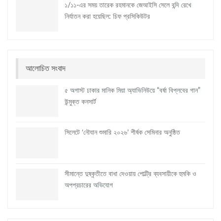
১/১১-এর সময় তারেক রহমানকে জেআইসি সেলে বন্দি রেখে
নির্যাতন করা হয়েছিল: চিফ প্রসিকিউটর
আলোচিত সংবাদ
৫ অগাস্ট ঢাকার মানিক মিয়া অ্যাভিনিউয়ে “বর্ষা বিপ্লবের গান”
উন্মুক্ত কনসার্ট
সিলেটে ‘নৌযান শুমারি ২০২৬’ শীর্ষক সেমিনার অনুষ্ঠিত
সীমান্তে দুষ্কৃতীতে বাধা দেওয়ায় পোল্ট্রি ব্যবসায়ীকে হুমকি ও
অপপ্রচারের অভিযোগ