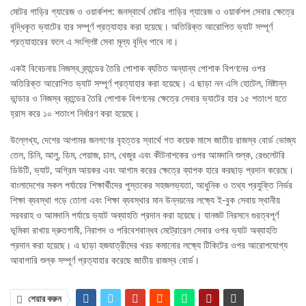
মোটর গাড়ির গ্যারেজ ও ওয়ার্কশপ: জনস্বার্থে মোটর গাড়ির গ্যারেজ ও ওয়ার্কশপ সেবার ক্ষেত্রে
বৃদ্ধিকৃত ভ্যাটের হার সম্পূর্ণ প্রত্যাহার করা হয়েছে। অতিরিক্ত আরোপিত ভ্যাট সম্পূর্ণ
প্রত্যাহারের ফলে এ সংশ্লিষ্ট সেবা মূল্য বৃদ্ধি পাবে না।
একই বিবেচনায় নিজস্ব ব্র্যান্ডের তৈরি পোশাক ব্যতিত অন্যান্য পোশাক বিপণনের ওপর
অতিরিক্ত আরোপিত ভ্যাট সম্পূর্ণ প্রত্যাহার করা হয়েছে। এ ছাড়া নন এসি হোটেল, মিষ্টান্ন
ভান্ডার ও নিজস্ব ব্রান্ডের তৈরি পোশাক বিপণনের ক্ষেত্রে সেবার ভ্যাটের হার ১৫ শতাংশ হতে
হ্রাস করে ১০ শতাংশ নির্ধারণ করা হয়েছে।
উল্লেখ্য, দেশের আপামর জনগণের বৃহত্তর স্বার্থে গত কয়েক মাসে জাতীয় রাজস্ব বোর্ড ভোজ্য
তেল, চিনি, আলু, ডিম, পেয়াজ, চাল, খেজুর এবং কীটনাশকের ওপর আমদানি শুল্ক, রেগুলেটরি
ডিউটি, ভ্যাট, অগ্রিম আয়কর এবং আগাম করের ক্ষেত্রে ব্যাপক হারে করছাড় প্রদান করেছে।
বাংলাদেশের সকল পর্যায়ের শিক্ষার্থীদের পুস্তকের সহজলভ্যতা, আধুনিক ও তথ্য প্রযুক্তি নির্ভর
শিক্ষা ব্যবস্থা গড়ে তোলা এবং শিক্ষা ব্যবস্থার মান উন্নয়নের লক্ষ্যে ই-বুক সেবায় স্থানীয়
সরবরাহ ও আমদানি পর্যায়ে ভ্যাট অব্যাহতি প্রদান করা হয়েছে। যানজট নিরসনে গুরত্বপূর্ণ
ভূমিকা রাখায় দ্রুতগামী, নিরাপদ ও পরিবেশবান্ধব মেট্রোরেল সেবার ওপর ভ্যাট অব্যাহতি
প্রদান করা হয়েছে। এ ছাড়া হজযাত্রীদের খরচ কমানোর লক্ষ্যে টিকিটের ওপর আরোপযোগ্য
আবাগারি শুল্ক সম্পূর্ণ প্রত্যাহার করেছে জাতীয় রাজস্ব বোর্ড।
শেয়ার করুন